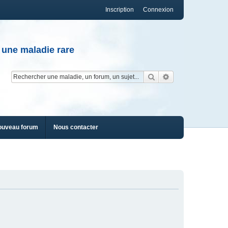
Inscription
Connexion
 une maladie rare
Rechercher
Recherche av
ouveau forum
Nous contacter