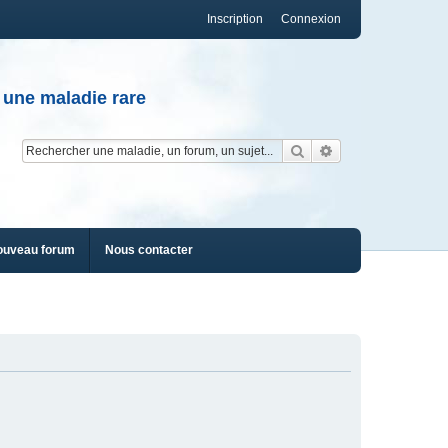
Inscription
Connexion
 une maladie rare
Rechercher
Recherche av
ouveau forum
Nous contacter