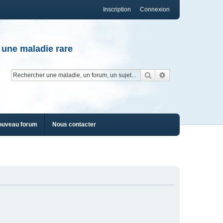
Inscription
Connexion
 une maladie rare
Rechercher
Recherche av
ouveau forum
Nous contacter