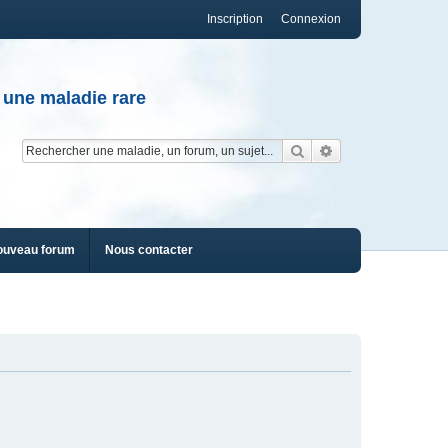
Inscription
Connexion
 une maladie rare
Rechercher
Recherche av
ouveau forum
Nous contacter