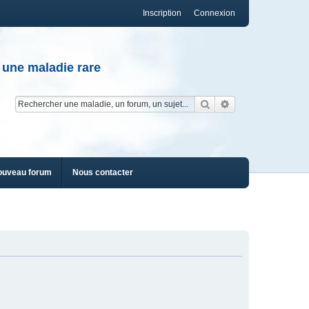
Inscription
Connexion
 une maladie rare
Rechercher
Recherche av
ouveau forum
Nous contacter