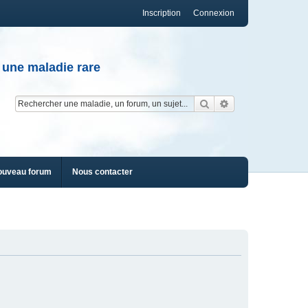
Inscription
Connexion
 une maladie rare
Rechercher
Recherche av
ouveau forum
Nous contacter