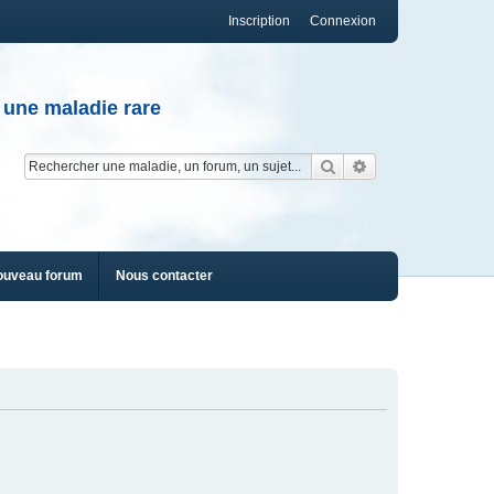
Inscription
Connexion
 une maladie rare
Rechercher
Recherche av
ouveau forum
Nous contacter