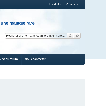
Inscription
Connexion
 une maladie rare
Rechercher
Recherche av
ouveau forum
Nous contacter