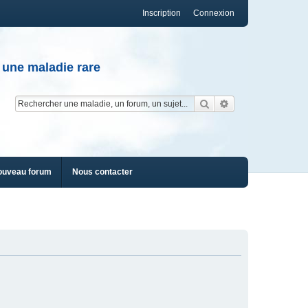
Inscription
Connexion
 une maladie rare
Rechercher
Recherche av
ouveau forum
Nous contacter