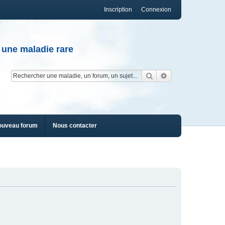
Inscription
Connexion
 une maladie rare
Rechercher
Recherche av
ouveau forum
Nous contacter