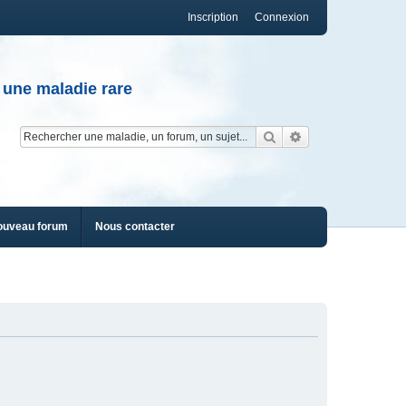
Inscription
Connexion
 une maladie rare
Rechercher
Recherche av
ouveau forum
Nous contacter