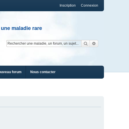
Inscription
Connexion
 une maladie rare
Rechercher
Recherche av
ouveau forum
Nous contacter