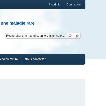
Inscription
Connexion
 une maladie rare
Rechercher
Recherche av
ouveau forum
Nous contacter