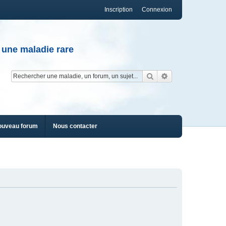
Inscription
Connexion
 une maladie rare
Rechercher
Recherche av
ouveau forum
Nous contacter