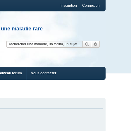
Inscription
Connexion
 une maladie rare
Rechercher
Recherche av
ouveau forum
Nous contacter