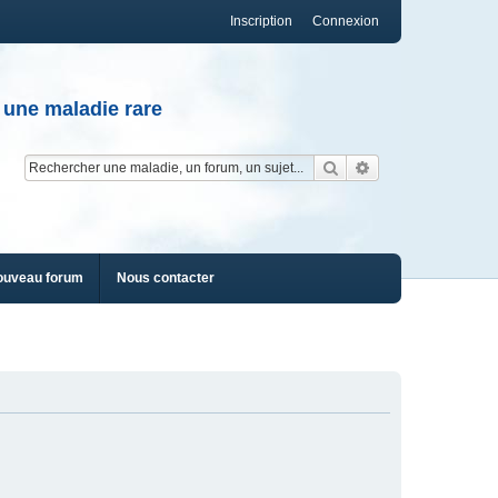
Inscription
Connexion
 une maladie rare
Rechercher
Recherche av
ouveau forum
Nous contacter