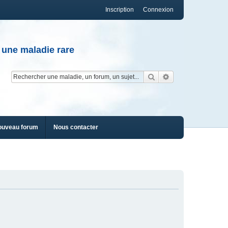
Inscription
Connexion
 une maladie rare
Rechercher
Recherche av
ouveau forum
Nous contacter