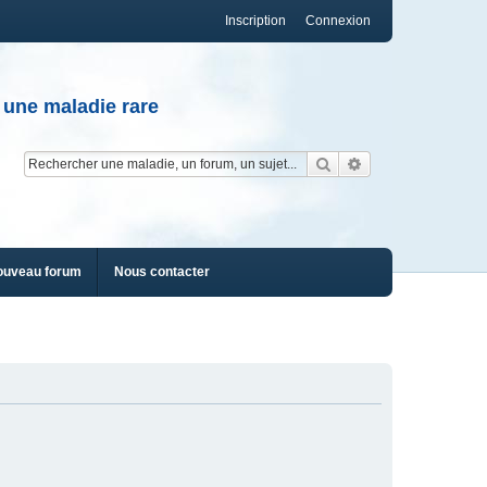
Inscription
Connexion
 une maladie rare
Rechercher
Recherche av
ouveau forum
Nous contacter