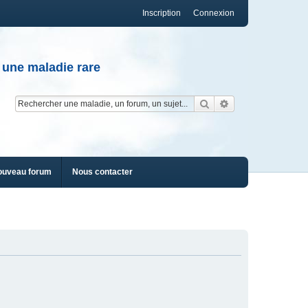
Inscription
Connexion
 une maladie rare
Rechercher
Recherche av
ouveau forum
Nous contacter