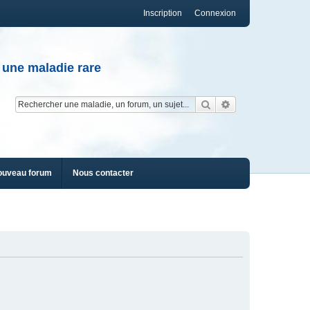
Inscription
Connexion
 une maladie rare
Rechercher
Recherche av
ouveau forum
Nous contacter