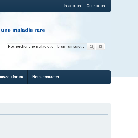
Inscription
Connexion
 une maladie rare
Rechercher
Recherche av
ouveau forum
Nous contacter