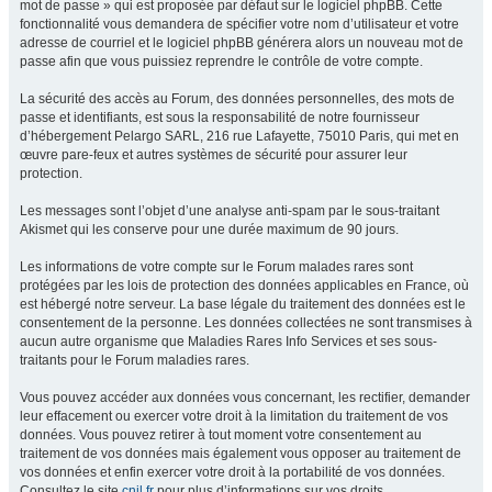
mot de passe » qui est proposée par défaut sur le logiciel phpBB. Cette
fonctionnalité vous demandera de spécifier votre nom d’utilisateur et votre
adresse de courriel et le logiciel phpBB générera alors un nouveau mot de
passe afin que vous puissiez reprendre le contrôle de votre compte.
La sécurité des accès au Forum, des données personnelles, des mots de
passe et identifiants, est sous la responsabilité de notre fournisseur
d’hébergement Pelargo SARL, 216 rue Lafayette, 75010 Paris, qui met en
œuvre pare-feux et autres systèmes de sécurité pour assurer leur
protection.
Les messages sont l’objet d’une analyse anti-spam par le sous-traitant
Akismet qui les conserve pour une durée maximum de 90 jours.
Les informations de votre compte sur le Forum malades rares sont
protégées par les lois de protection des données applicables en France, où
est hébergé notre serveur. La base légale du traitement des données est le
consentement de la personne. Les données collectées ne sont transmises à
aucun autre organisme que Maladies Rares Info Services et ses sous-
traitants pour le Forum maladies rares.
Vous pouvez accéder aux données vous concernant, les rectifier, demander
leur effacement ou exercer votre droit à la limitation du traitement de vos
données. Vous pouvez retirer à tout moment votre consentement au
traitement de vos données mais également vous opposer au traitement de
vos données et enfin exercer votre droit à la portabilité de vos données.
Consultez le site
cnil.fr
pour plus d’informations sur vos droits.