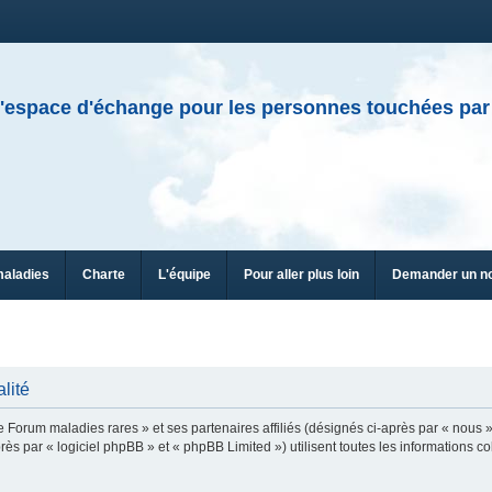
'espace d'échange pour les personnes touchées par
maladies
Charte
L'équipe
Pour aller plus loin
Demander un n
lité
e Forum maladies rares » et ses partenaires affiliés (désignés ci-après par « nous »
ès par « logiciel phpBB » et « phpBB Limited ») utilisent toutes les informations col