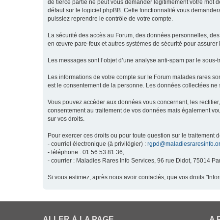
de tierce partie ne peut vous demander légitimement votre mot de
défaut sur le logiciel phpBB. Cette fonctionnalité vous demandera
puissiez reprendre le contrôle de votre compte.
La sécurité des accès au Forum, des données personnelles, des m
en œuvre pare-feux et autres systèmes de sécurité pour assurer l
Les messages sont l’objet d’une analyse anti-spam par le sous-t
Les informations de votre compte sur le Forum malades rares son
est le consentement de la personne. Les données collectées ne s
Vous pouvez accéder aux données vous concernant, les rectifier, 
consentement au traitement de vos données mais également vous o
sur vos droits.
Pour exercer ces droits ou pour toute question sur le traitement 
- courriel électronique (à privilégier) :
rgpd@maladiesraresinfo.o
- téléphone : 01 56 53 81 36,
- courrier : Maladies Rares Info Services, 96 rue Didot, 75014 Par
Si vous estimez, après nous avoir contactés, que vos droits "Inf
ALLER À LA PAGE
A 