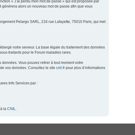
fonction « J’ai perdu mon mot de passe » qui est proposée par
hpBB générera alors un nouveau mot de passe afin que vous
ébergement Pelargo SARL, 216 rue Lafayette, 75010 Paris, qui met
hébergé notre serveur. La base légale du traitement des données
ous-traitants pour le Forum maladies rares.
os données. Vous pouvez retirer à tout moment votre
 de vos données. Consultez le site
cnil.fr
pour plus d’informations
ares Info Services par :
 à la
CNIL
.