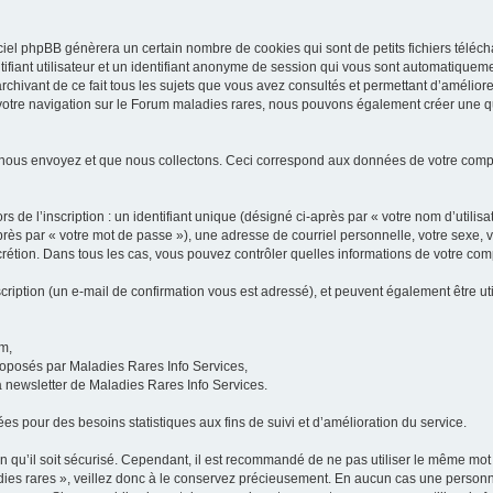
iel phpBB génèrera un certain nombre de cookies qui sont de petits fichiers téléch
ifiant utilisateur et un identifiant anonyme de session qui vous sont automatiquem
rchivant de ce fait tous les sujets que vous avez consultés et permettant d’améliorer
 votre navigation sur le Forum maladies rares, nous pouvons également créer une 
 nous envoyez et que nous collectons. Ceci correspond aux données de votre com
 de l’inscription : un identifiant unique (désigné ci-après par « votre nom d’utili
ès par « votre mot de passe »), une adresse de courriel personnelle, votre sexe, 
iscrétion. Dans tous les cas, vous pouvez contrôler quelles informations de votre c
scription (un e-mail de confirmation vous est adressé), et peuvent également être ut
um,
proposés par Maladies Rares Info Services,
la newsletter de Maladies Rares Info Services.
es pour des besoins statistiques aux fins de suivi et d’amélioration du service.
in qu’il soit sécurisé. Cependant, il est recommandé de ne pas utiliser le même mot 
es rares », veillez donc à le conservez précieusement. En aucun cas une personne