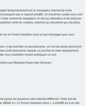
argés temporairement par le navigateur internet de votre
ent assignés par le logiciel phpBB. Un troisième cookie sera créé
 votre confort de navigation en tant qu’utilisateur et de disposer
quatrième sorte de cookies, externes au document qui est prévu
pte sur le Forum maladies rares et aux messages que vous
sateur ») qui doit être un pseudonyme, un mot de passe personnel
votre profil (personne malade ou proche) et votre département.
ompte vous souhaitez rendre publiques ou non.
ilisées par Maladies Rares Info Services :
de passe sur plusieurs sites internet différents. Votre mot de
 affiliée à « Le Forum maladies rares », à phpBB ou à un site