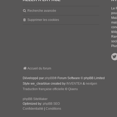
Le 
Recherche avancée
pou
Mala
Supprimer les cookies
mal
con
tél
Rar
soci
Plus
Accueil du forum
Développé par
phpBB
® Forum Software © phpBB Limited
Style we_clearblue created by
INVENTEA
&
nextgen
Traduction française officielle
©
Qiaeru
phpBB SiteMaker
Optimized by:
phpBB SEO
Confidentialité
|
Conditions