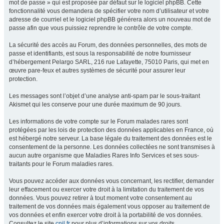
mot de passe » qui est proposée par défaut sur le logiciel phpBB. Cette
fonctionnalité vous demandera de spécifier votre nom d’utilisateur et votre
adresse de courriel et le logiciel phpBB générera alors un nouveau mot de
passe afin que vous puissiez reprendre le contrôle de votre compte.
La sécurité des accès au Forum, des données personnelles, des mots de
passe et identifiants, est sous la responsabilité de notre fournisseur
d’hébergement Pelargo SARL, 216 rue Lafayette, 75010 Paris, qui met en
œuvre pare-feux et autres systèmes de sécurité pour assurer leur
protection.
Les messages sont l’objet d’une analyse anti-spam par le sous-traitant
Akismet qui les conserve pour une durée maximum de 90 jours.
Les informations de votre compte sur le Forum malades rares sont
protégées par les lois de protection des données applicables en France, où
est hébergé notre serveur. La base légale du traitement des données est le
consentement de la personne. Les données collectées ne sont transmises à
aucun autre organisme que Maladies Rares Info Services et ses sous-
traitants pour le Forum maladies rares.
Vous pouvez accéder aux données vous concernant, les rectifier, demander
leur effacement ou exercer votre droit à la limitation du traitement de vos
données. Vous pouvez retirer à tout moment votre consentement au
traitement de vos données mais également vous opposer au traitement de
vos données et enfin exercer votre droit à la portabilité de vos données.
Consultez le site
cnil.fr
pour plus d’informations sur vos droits.