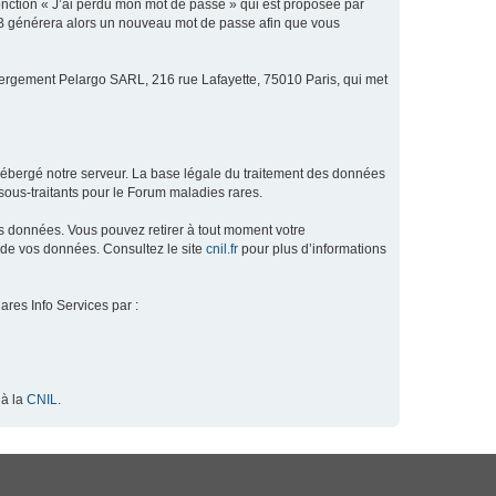
fonction « J’ai perdu mon mot de passe » qui est proposée par
hpBB générera alors un nouveau mot de passe afin que vous
ébergement Pelargo SARL, 216 rue Lafayette, 75010 Paris, qui met
hébergé notre serveur. La base légale du traitement des données
ous-traitants pour le Forum maladies rares.
os données. Vous pouvez retirer à tout moment votre
 de vos données. Consultez le site
cnil.fr
pour plus d’informations
ares Info Services par :
 à la
CNIL
.