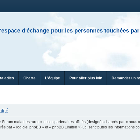
'espace d'échange pour les personnes touchées par
maladies
Charte
L'équipe
Pour aller plus loin
Demander un n
lité
e Forum maladies rares » et ses partenaires affiliés (désignés ci-après par « nous »
ès par « logiciel phpBB » et « phpBB Limited ») utilisent toutes les informations col