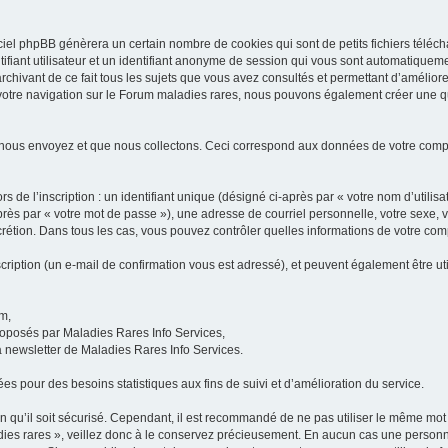
iel phpBB génèrera un certain nombre de cookies qui sont de petits fichiers téléch
ifiant utilisateur et un identifiant anonyme de session qui vous sont automatiquem
rchivant de ce fait tous les sujets que vous avez consultés et permettant d’améliorer
 votre navigation sur le Forum maladies rares, nous pouvons également créer une 
 nous envoyez et que nous collectons. Ceci correspond aux données de votre com
 de l’inscription : un identifiant unique (désigné ci-après par « votre nom d’utili
ès par « votre mot de passe »), une adresse de courriel personnelle, votre sexe, 
iscrétion. Dans tous les cas, vous pouvez contrôler quelles informations de votre c
scription (un e-mail de confirmation vous est adressé), et peuvent également être ut
um,
proposés par Maladies Rares Info Services,
la newsletter de Maladies Rares Info Services.
es pour des besoins statistiques aux fins de suivi et d’amélioration du service.
in qu’il soit sécurisé. Cependant, il est recommandé de ne pas utiliser le même mot 
es rares », veillez donc à le conservez précieusement. En aucun cas une personne