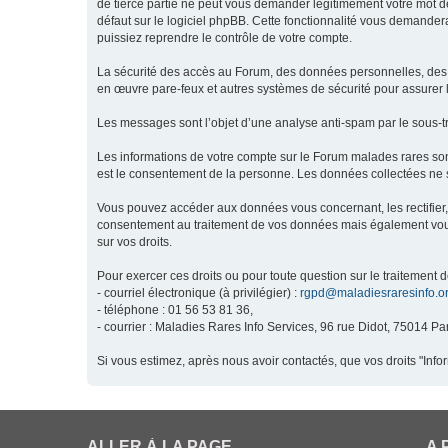
de tierce partie ne peut vous demander légitimement votre mot de
défaut sur le logiciel phpBB. Cette fonctionnalité vous demandera
puissiez reprendre le contrôle de votre compte.
La sécurité des accès au Forum, des données personnelles, des m
en œuvre pare-feux et autres systèmes de sécurité pour assurer l
Les messages sont l’objet d’une analyse anti-spam par le sous-t
Les informations de votre compte sur le Forum malades rares son
est le consentement de la personne. Les données collectées ne s
Vous pouvez accéder aux données vous concernant, les rectifier, 
consentement au traitement de vos données mais également vous o
sur vos droits.
Pour exercer ces droits ou pour toute question sur le traitement 
- courriel électronique (à privilégier) :
rgpd@maladiesraresinfo.o
- téléphone : 01 56 53 81 36,
- courrier : Maladies Rares Info Services, 96 rue Didot, 75014 Par
Si vous estimez, après nous avoir contactés, que vos droits "Inf
ALLER À LA PAGE
A 