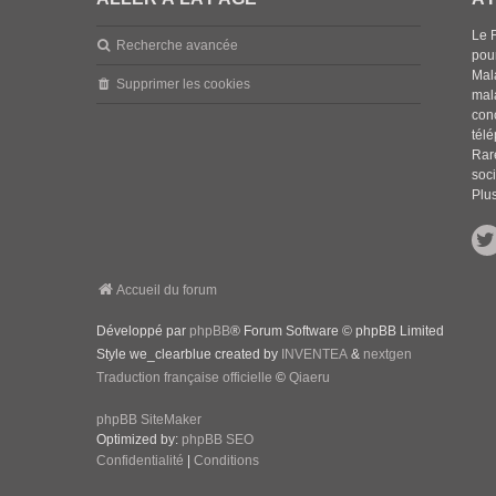
Le 
Recherche avancée
pou
Mala
Supprimer les cookies
mal
con
tél
Rar
soci
Plus
Accueil du forum
Développé par
phpBB
® Forum Software © phpBB Limited
Style we_clearblue created by
INVENTEA
&
nextgen
Traduction française officielle
©
Qiaeru
phpBB SiteMaker
Optimized by:
phpBB SEO
Confidentialité
|
Conditions