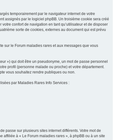
argés temporairement par le navigateur internet de votre
ent assignés par le logiciel phpBB. Un troisième cookie sera créé
 votre confort de navigation en tant qu’utilisateur et de disposer
quatrième sorte de cookies, externes au document qui est prévu
pte sur le Forum maladies rares et aux messages que vous
sateur ») qui doit être un pseudonyme, un mot de passe personnel
votre profil (personne malade ou proche) et votre département.
ompte vous souhaitez rendre publiques ou non.
ilisées par Maladies Rares Info Services :
de passe sur plusieurs sites internet différents. Votre mot de
 affiliée à « Le Forum maladies rares », à phpBB ou à un site