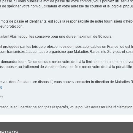
 passe. Si vous oubliez le mot de passe de votre compte, vous pouvez utiliser la 
 de spécifier votre nom d’utilisateur et votre adresse de courriel et le logiciel p
ots de passe et identifiants, est sous la responsabilité de notre fournisseur d’h
eur protection.
raitant Akismet qui les conserve pour une durée maximum de 90 jours.
t protégées par les lois de protection des données applicables en France, où est 
ont transmises à aucun autre organisme que Maladies Rares Info Services et ses s
demander leur effacement ou exercer votre droit à la limitation du traitement de v
pposer au traitement de vos données et enfin exercer votre droit à la portabilité
de vos données dans ce dispositif, vous pouvez contacter la direction de Maladies R
rg
,
is.
ormatique et Libertés" ne sont pas respectés, vous pouvez adresser une réclamation
PROPOS