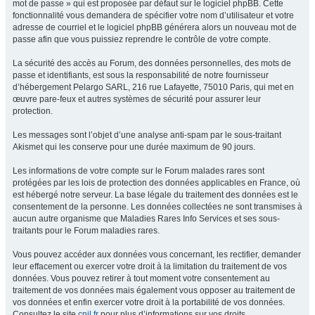
mot de passe » qui est proposée par défaut sur le logiciel phpBB. Cette
fonctionnalité vous demandera de spécifier votre nom d’utilisateur et votre
adresse de courriel et le logiciel phpBB générera alors un nouveau mot de
passe afin que vous puissiez reprendre le contrôle de votre compte.
La sécurité des accès au Forum, des données personnelles, des mots de
passe et identifiants, est sous la responsabilité de notre fournisseur
d’hébergement Pelargo SARL, 216 rue Lafayette, 75010 Paris, qui met en
œuvre pare-feux et autres systèmes de sécurité pour assurer leur
protection.
Les messages sont l’objet d’une analyse anti-spam par le sous-traitant
Akismet qui les conserve pour une durée maximum de 90 jours.
Les informations de votre compte sur le Forum malades rares sont
protégées par les lois de protection des données applicables en France, où
est hébergé notre serveur. La base légale du traitement des données est le
consentement de la personne. Les données collectées ne sont transmises à
aucun autre organisme que Maladies Rares Info Services et ses sous-
traitants pour le Forum maladies rares.
Vous pouvez accéder aux données vous concernant, les rectifier, demander
leur effacement ou exercer votre droit à la limitation du traitement de vos
données. Vous pouvez retirer à tout moment votre consentement au
traitement de vos données mais également vous opposer au traitement de
vos données et enfin exercer votre droit à la portabilité de vos données.
Consultez le site
cnil.fr
pour plus d’informations sur vos droits.