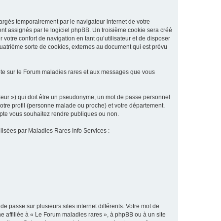
argés temporairement par le navigateur internet de votre
ent assignés par le logiciel phpBB. Un troisième cookie sera créé
 votre confort de navigation en tant qu’utilisateur et de disposer
quatrième sorte de cookies, externes au document qui est prévu
pte sur le Forum maladies rares et aux messages que vous
sateur ») qui doit être un pseudonyme, un mot de passe personnel
votre profil (personne malade ou proche) et votre département.
ompte vous souhaitez rendre publiques ou non.
ilisées par Maladies Rares Info Services :
de passe sur plusieurs sites internet différents. Votre mot de
 affiliée à « Le Forum maladies rares », à phpBB ou à un site