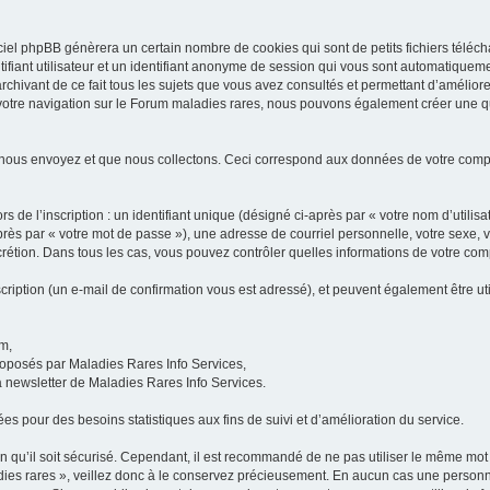
iel phpBB génèrera un certain nombre de cookies qui sont de petits fichiers téléch
ifiant utilisateur et un identifiant anonyme de session qui vous sont automatiquem
rchivant de ce fait tous les sujets que vous avez consultés et permettant d’améliorer
 votre navigation sur le Forum maladies rares, nous pouvons également créer une 
 nous envoyez et que nous collectons. Ceci correspond aux données de votre com
 de l’inscription : un identifiant unique (désigné ci-après par « votre nom d’utili
ès par « votre mot de passe »), une adresse de courriel personnelle, votre sexe, 
iscrétion. Dans tous les cas, vous pouvez contrôler quelles informations de votre c
scription (un e-mail de confirmation vous est adressé), et peuvent également être ut
um,
proposés par Maladies Rares Info Services,
la newsletter de Maladies Rares Info Services.
es pour des besoins statistiques aux fins de suivi et d’amélioration du service.
in qu’il soit sécurisé. Cependant, il est recommandé de ne pas utiliser le même mot 
es rares », veillez donc à le conservez précieusement. En aucun cas une personne