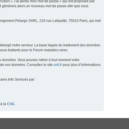
fonction « J’ai perdu mon mot de passe » qui est proposée par
hpBB générera alors un nouveau mot de passe afin que vous
ébergement Pelargo SARL, 216 rue Lafayette, 75010 Paris, qui met
hébergé notre serveur. La base légale du traitement des données
ous-traitants pour le Forum maladies rares.
os données. Vous pouvez retirer à tout moment votre
 de vos données. Consultez le site
cnil.fr
pour plus d’informations
ares Info Services par :
 à la
CNIL
.