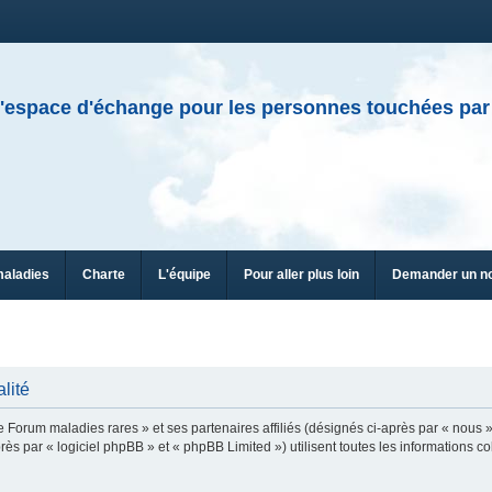
'espace d'échange pour les personnes touchées par
maladies
Charte
L'équipe
Pour aller plus loin
Demander un n
lité
e Forum maladies rares » et ses partenaires affiliés (désignés ci-après par « nous »
ès par « logiciel phpBB » et « phpBB Limited ») utilisent toutes les informations col