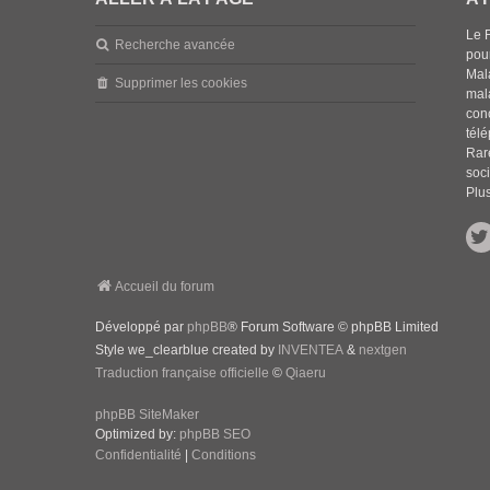
Le 
Recherche avancée
pou
Mala
Supprimer les cookies
mal
con
tél
Rar
soci
Plus
Accueil du forum
Développé par
phpBB
® Forum Software © phpBB Limited
Style we_clearblue created by
INVENTEA
&
nextgen
Traduction française officielle
©
Qiaeru
phpBB SiteMaker
Optimized by:
phpBB SEO
Confidentialité
|
Conditions