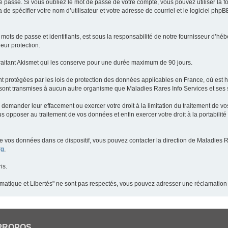
 passe. Si vous oubliez le mot de passe de votre compte, vous pouvez utiliser la 
 de spécifier votre nom d’utilisateur et votre adresse de courriel et le logiciel p
ots de passe et identifiants, est sous la responsabilité de notre fournisseur d’h
eur protection.
raitant Akismet qui les conserve pour une durée maximum de 90 jours.
t protégées par les lois de protection des données applicables en France, où est 
ont transmises à aucun autre organisme que Maladies Rares Info Services et ses s
demander leur effacement ou exercer votre droit à la limitation du traitement de v
pposer au traitement de vos données et enfin exercer votre droit à la portabilité
de vos données dans ce dispositif, vous pouvez contacter la direction de Maladies R
rg
,
is.
ormatique et Libertés" ne sont pas respectés, vous pouvez adresser une réclamation
PROPOS