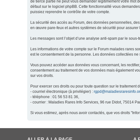
de tierce partie ne peut vous demander légitimement votre mot de
défaut sur le logiciel phpBB. Cette fonctionnalité vous demandera
puissiez reprendre le contrôle de votre compte.
La sécurité des accès au Forum, des données personnelles, des m
en œuvre pare-feux et autres systèmes de sécurité pour assurer l
Les messages sont l’objet d’une analyse anti-spam par le sous-t
Les informations de votre compte sur le Forum malades rares son
est le consentement de la personne. Les données collectées ne s
Vous pouvez accéder aux données vous concernant, les rectifier, 
consentement au traitement de vos données mais également vous o
sur vos droits.
Pour exercer ces droits ou pour toute question sur le traitement 
- courriel électronique (à privilégier) :
rgpd@maladiesraresinfo.o
- téléphone : 01 56 53 81 36,
- courrier : Maladies Rares Info Services, 96 rue Didot, 75014 Par
Si vous estimez, après nous avoir contactés, que vos droits "Inf
ALLER À LA PAGE
A 