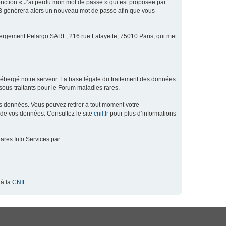
fonction « J’ai perdu mon mot de passe » qui est proposée par
hpBB générera alors un nouveau mot de passe afin que vous
ébergement Pelargo SARL, 216 rue Lafayette, 75010 Paris, qui met
hébergé notre serveur. La base légale du traitement des données
ous-traitants pour le Forum maladies rares.
os données. Vous pouvez retirer à tout moment votre
 de vos données. Consultez le site
cnil.fr
pour plus d’informations
ares Info Services par :
 à la
CNIL
.