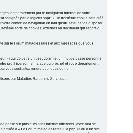
argés temporairement par le navigateur internet de votre
ent assignés par le logiciel phpBB. Un troisième cookie sera créé
 votre confort de navigation en tant qu’utilisateur et de disposer
quatrième sorte de cookies, externes au document qui est prévu
pte sur le Forum maladies rares et aux messages que vous
sateur ») qui doit être un pseudonyme, un mot de passe personnel
votre profil (personne malade ou proche) et votre département.
ompte vous souhaitez rendre publiques ou non.
ilisées par Maladies Rares Info Services :
de passe sur plusieurs sites internet différents. Votre mot de
 affiliée à « Le Forum maladies rares », à phpBB ou à un site