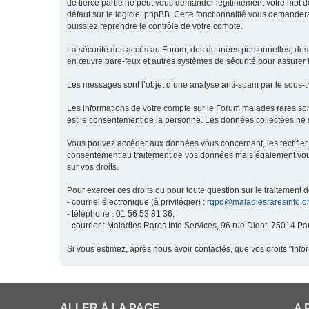
de tierce partie ne peut vous demander légitimement votre mot de
défaut sur le logiciel phpBB. Cette fonctionnalité vous demandera
puissiez reprendre le contrôle de votre compte.
La sécurité des accès au Forum, des données personnelles, des m
en œuvre pare-feux et autres systèmes de sécurité pour assurer l
Les messages sont l’objet d’une analyse anti-spam par le sous-t
Les informations de votre compte sur le Forum malades rares son
est le consentement de la personne. Les données collectées ne s
Vous pouvez accéder aux données vous concernant, les rectifier, 
consentement au traitement de vos données mais également vous o
sur vos droits.
Pour exercer ces droits ou pour toute question sur le traitement 
- courriel électronique (à privilégier) :
rgpd@maladiesraresinfo.o
- téléphone : 01 56 53 81 36,
- courrier : Maladies Rares Info Services, 96 rue Didot, 75014 Par
Si vous estimez, après nous avoir contactés, que vos droits "Inf
ALLER À LA PAGE
A 