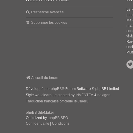
Le 
Recherche avancée
pou
Mala
Supprimer les cookies
mal
con
tél
Rar
soci
Plus
Accueil du forum
Développé par
phpBB
® Forum Software © phpBB Limited
Style we_clearblue created by
INVENTEA
&
nextgen
Traduction française officielle
©
Qiaeru
phpBB SiteMaker
Optimized by:
phpBB SEO
Confidentialité
|
Conditions