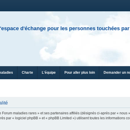
'espace d'échange pour les personnes touchées par
maladies
Charte
L'équipe
Pour aller plus loin
Demander un n
lité
e Forum maladies rares » et ses partenaires affiliés (désignés ci-après par « nous »
ès par « logiciel phpBB » et « phpBB Limited ») utilisent toutes les informations col