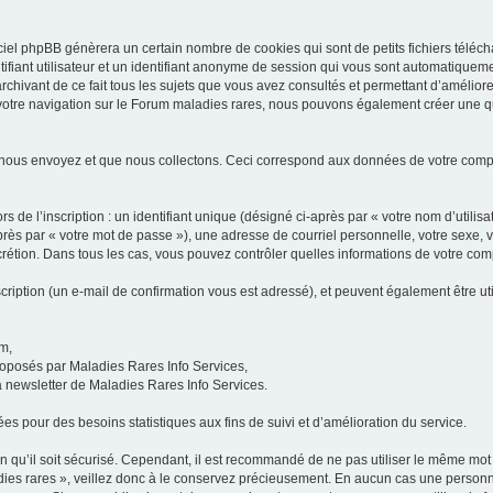
iel phpBB génèrera un certain nombre de cookies qui sont de petits fichiers téléch
ifiant utilisateur et un identifiant anonyme de session qui vous sont automatiquem
rchivant de ce fait tous les sujets que vous avez consultés et permettant d’améliorer
 votre navigation sur le Forum maladies rares, nous pouvons également créer une 
 nous envoyez et que nous collectons. Ceci correspond aux données de votre com
 de l’inscription : un identifiant unique (désigné ci-après par « votre nom d’utili
ès par « votre mot de passe »), une adresse de courriel personnelle, votre sexe, 
iscrétion. Dans tous les cas, vous pouvez contrôler quelles informations de votre c
scription (un e-mail de confirmation vous est adressé), et peuvent également être ut
um,
proposés par Maladies Rares Info Services,
la newsletter de Maladies Rares Info Services.
es pour des besoins statistiques aux fins de suivi et d’amélioration du service.
in qu’il soit sécurisé. Cependant, il est recommandé de ne pas utiliser le même mot 
es rares », veillez donc à le conservez précieusement. En aucun cas une personne