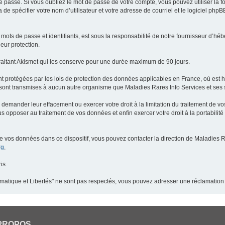
 passe. Si vous oubliez le mot de passe de votre compte, vous pouvez utiliser la 
 de spécifier votre nom d’utilisateur et votre adresse de courriel et le logiciel p
ots de passe et identifiants, est sous la responsabilité de notre fournisseur d’h
eur protection.
raitant Akismet qui les conserve pour une durée maximum de 90 jours.
t protégées par les lois de protection des données applicables en France, où est 
ont transmises à aucun autre organisme que Maladies Rares Info Services et ses s
demander leur effacement ou exercer votre droit à la limitation du traitement de v
pposer au traitement de vos données et enfin exercer votre droit à la portabilité
de vos données dans ce dispositif, vous pouvez contacter la direction de Maladies R
rg
,
is.
ormatique et Libertés" ne sont pas respectés, vous pouvez adresser une réclamation
PROPOS