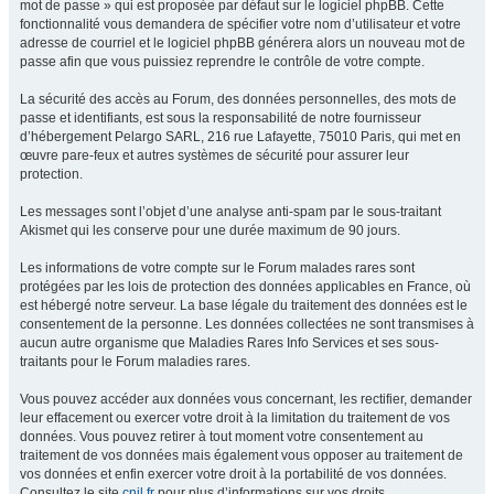
mot de passe » qui est proposée par défaut sur le logiciel phpBB. Cette
fonctionnalité vous demandera de spécifier votre nom d’utilisateur et votre
adresse de courriel et le logiciel phpBB générera alors un nouveau mot de
passe afin que vous puissiez reprendre le contrôle de votre compte.
La sécurité des accès au Forum, des données personnelles, des mots de
passe et identifiants, est sous la responsabilité de notre fournisseur
d’hébergement Pelargo SARL, 216 rue Lafayette, 75010 Paris, qui met en
œuvre pare-feux et autres systèmes de sécurité pour assurer leur
protection.
Les messages sont l’objet d’une analyse anti-spam par le sous-traitant
Akismet qui les conserve pour une durée maximum de 90 jours.
Les informations de votre compte sur le Forum malades rares sont
protégées par les lois de protection des données applicables en France, où
est hébergé notre serveur. La base légale du traitement des données est le
consentement de la personne. Les données collectées ne sont transmises à
aucun autre organisme que Maladies Rares Info Services et ses sous-
traitants pour le Forum maladies rares.
Vous pouvez accéder aux données vous concernant, les rectifier, demander
leur effacement ou exercer votre droit à la limitation du traitement de vos
données. Vous pouvez retirer à tout moment votre consentement au
traitement de vos données mais également vous opposer au traitement de
vos données et enfin exercer votre droit à la portabilité de vos données.
Consultez le site
cnil.fr
pour plus d’informations sur vos droits.