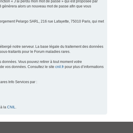
fonction « J’ai perdu mon mot de passe » qui est proposée par
hpBB générera alors un nouveau mot de passe afin que vous
ébergement Pelargo SARL, 216 rue Lafayette, 75010 Paris, qui met
hébergé notre serveur. La base légale du traitement des données
ous-traitants pour le Forum maladies rares.
os données. Vous pouvez retirer à tout moment votre
 de vos données. Consultez le site
cnil.fr
pour plus d’informations
ares Info Services par :
 à la
CNIL
.