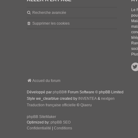
Le 
Recherche avancée
pou
Mala
Supprimer les cookies
mal
con
tél
Rar
soci
Plus
Accueil du forum
Développé par
phpBB
® Forum Software © phpBB Limited
Style we_clearblue created by
INVENTEA
&
nextgen
Traduction française officielle
©
Qiaeru
phpBB SiteMaker
Optimized by:
phpBB SEO
Confidentialité
|
Conditions