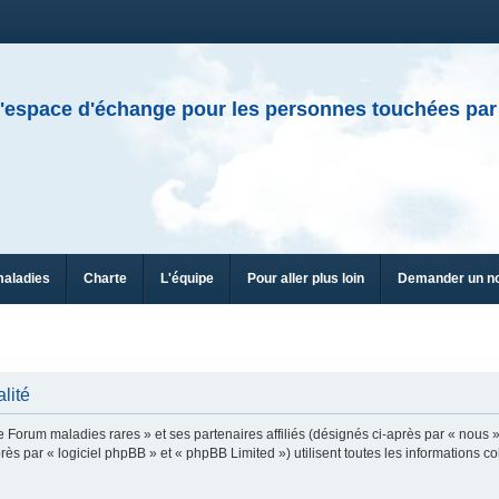
'espace d'échange pour les personnes touchées par
maladies
Charte
L'équipe
Pour aller plus loin
Demander un n
lité
e Forum maladies rares » et ses partenaires affiliés (désignés ci-après par « nous »
ès par « logiciel phpBB » et « phpBB Limited ») utilisent toutes les informations col