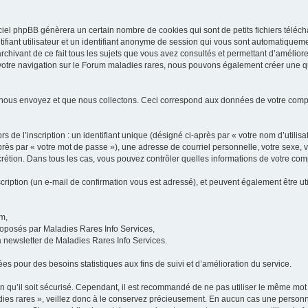
iel phpBB génèrera un certain nombre de cookies qui sont de petits fichiers téléch
ifiant utilisateur et un identifiant anonyme de session qui vous sont automatiquem
rchivant de ce fait tous les sujets que vous avez consultés et permettant d’améliorer
 votre navigation sur le Forum maladies rares, nous pouvons également créer une 
 nous envoyez et que nous collectons. Ceci correspond aux données de votre com
 de l’inscription : un identifiant unique (désigné ci-après par « votre nom d’utili
ès par « votre mot de passe »), une adresse de courriel personnelle, votre sexe, 
iscrétion. Dans tous les cas, vous pouvez contrôler quelles informations de votre c
scription (un e-mail de confirmation vous est adressé), et peuvent également être ut
um,
proposés par Maladies Rares Info Services,
la newsletter de Maladies Rares Info Services.
es pour des besoins statistiques aux fins de suivi et d’amélioration du service.
in qu’il soit sécurisé. Cependant, il est recommandé de ne pas utiliser le même mot 
es rares », veillez donc à le conservez précieusement. En aucun cas une personne