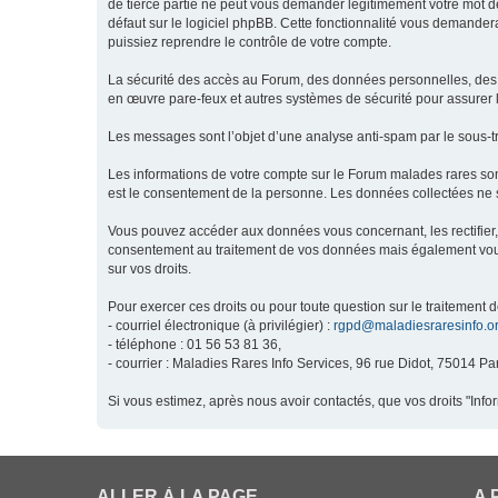
de tierce partie ne peut vous demander légitimement votre mot de
défaut sur le logiciel phpBB. Cette fonctionnalité vous demandera
puissiez reprendre le contrôle de votre compte.
La sécurité des accès au Forum, des données personnelles, des m
en œuvre pare-feux et autres systèmes de sécurité pour assurer l
Les messages sont l’objet d’une analyse anti-spam par le sous-t
Les informations de votre compte sur le Forum malades rares son
est le consentement de la personne. Les données collectées ne s
Vous pouvez accéder aux données vous concernant, les rectifier, 
consentement au traitement de vos données mais également vous o
sur vos droits.
Pour exercer ces droits ou pour toute question sur le traitement 
- courriel électronique (à privilégier) :
rgpd@maladiesraresinfo.o
- téléphone : 01 56 53 81 36,
- courrier : Maladies Rares Info Services, 96 rue Didot, 75014 Par
Si vous estimez, après nous avoir contactés, que vos droits "Inf
ALLER À LA PAGE
A 