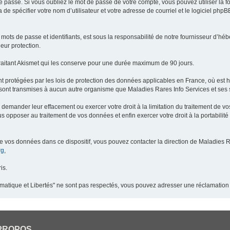
 passe. Si vous oubliez le mot de passe de votre compte, vous pouvez utiliser la 
 de spécifier votre nom d’utilisateur et votre adresse de courriel et le logiciel p
ots de passe et identifiants, est sous la responsabilité de notre fournisseur d’h
eur protection.
raitant Akismet qui les conserve pour une durée maximum de 90 jours.
t protégées par les lois de protection des données applicables en France, où est 
ont transmises à aucun autre organisme que Maladies Rares Info Services et ses s
demander leur effacement ou exercer votre droit à la limitation du traitement de v
pposer au traitement de vos données et enfin exercer votre droit à la portabilité
de vos données dans ce dispositif, vous pouvez contacter la direction de Maladies R
rg
,
is.
ormatique et Libertés" ne sont pas respectés, vous pouvez adresser une réclamation
PROPOS