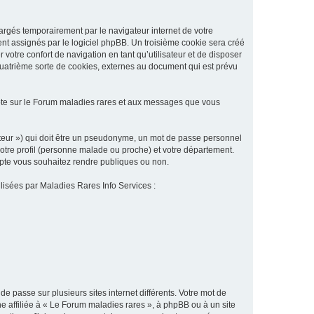
argés temporairement par le navigateur internet de votre
ent assignés par le logiciel phpBB. Un troisième cookie sera créé
 votre confort de navigation en tant qu’utilisateur et de disposer
quatrième sorte de cookies, externes au document qui est prévu
pte sur le Forum maladies rares et aux messages que vous
sateur ») qui doit être un pseudonyme, un mot de passe personnel
votre profil (personne malade ou proche) et votre département.
ompte vous souhaitez rendre publiques ou non.
ilisées par Maladies Rares Info Services :
de passe sur plusieurs sites internet différents. Votre mot de
 affiliée à « Le Forum maladies rares », à phpBB ou à un site