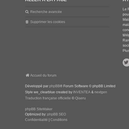
Le 
Recherche avancée
pou
Mala
Supprimer les cookies
mal
con
tél
Rar
soci
Plus
Accueil du forum
Développé par
phpBB
® Forum Software © phpBB Limited
Style we_clearblue created by
INVENTEA
&
nextgen
Traduction française officielle
©
Qiaeru
phpBB SiteMaker
Optimized by:
phpBB SEO
Confidentialité
|
Conditions