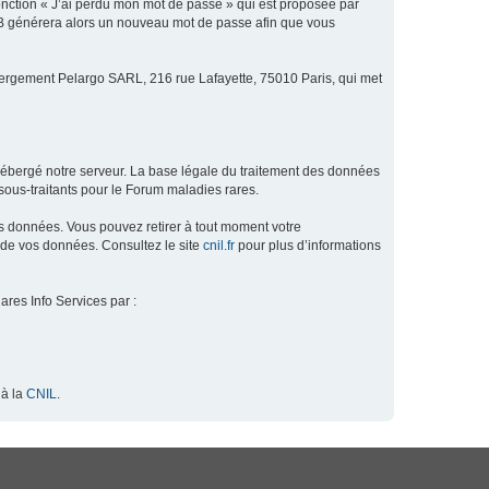
fonction « J’ai perdu mon mot de passe » qui est proposée par
hpBB générera alors un nouveau mot de passe afin que vous
ébergement Pelargo SARL, 216 rue Lafayette, 75010 Paris, qui met
hébergé notre serveur. La base légale du traitement des données
ous-traitants pour le Forum maladies rares.
os données. Vous pouvez retirer à tout moment votre
 de vos données. Consultez le site
cnil.fr
pour plus d’informations
ares Info Services par :
 à la
CNIL
.