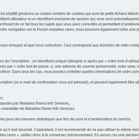
iel phpBB génèrera un certain nombre de cookies qui sont de petits fichiers téléch
ifiant utilisateur et un identifiant anonyme de session qui vous sont automatiquem
rchivant de ce fait tous les sujets que vous avez consultés et permettant d’améliorer
 votre navigation sur le Forum maladies rares, nous pouvons également créer une 
 nous envoyez et que nous collectons. Ceci correspond aux données de votre com
 de l’inscription : un identifiant unique (désigné ci-après par « votre nom d’utili
ès par « votre mot de passe »), une adresse de courriel personnelle, votre sexe, 
iscrétion. Dans tous les cas, vous pouvez contrôler quelles informations de votre c
scription (un e-mail de confirmation vous est adressé), et peuvent également être ut
um,
proposés par Maladies Rares Info Services,
la newsletter de Maladies Rares Info Services.
es pour des besoins statistiques aux fins de suivi et d’amélioration du service.
in qu’il soit sécurisé. Cependant, il est recommandé de ne pas utiliser le même mot 
es rares », veillez donc à le conservez précieusement. En aucun cas une personne