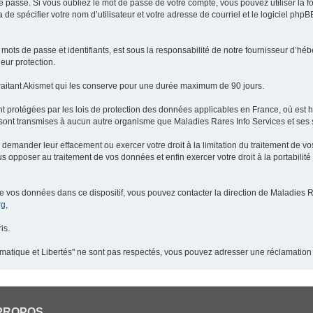
 passe. Si vous oubliez le mot de passe de votre compte, vous pouvez utiliser la 
 de spécifier votre nom d’utilisateur et votre adresse de courriel et le logiciel p
ots de passe et identifiants, est sous la responsabilité de notre fournisseur d’h
eur protection.
raitant Akismet qui les conserve pour une durée maximum de 90 jours.
t protégées par les lois de protection des données applicables en France, où est 
ont transmises à aucun autre organisme que Maladies Rares Info Services et ses s
demander leur effacement ou exercer votre droit à la limitation du traitement de v
pposer au traitement de vos données et enfin exercer votre droit à la portabilité
de vos données dans ce dispositif, vous pouvez contacter la direction de Maladies R
rg
,
is.
ormatique et Libertés" ne sont pas respectés, vous pouvez adresser une réclamation
PROPOS