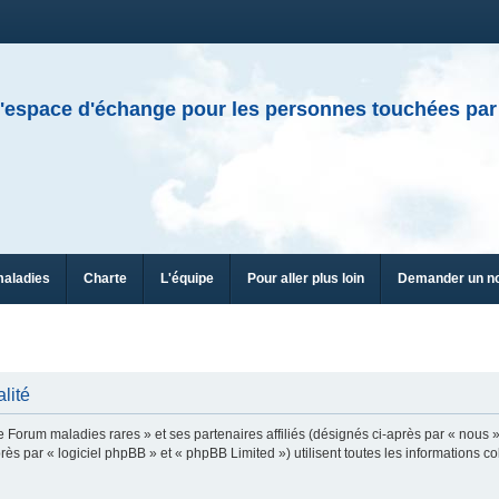
'espace d'échange pour les personnes touchées par
maladies
Charte
L'équipe
Pour aller plus loin
Demander un n
lité
e Forum maladies rares » et ses partenaires affiliés (désignés ci-après par « nous »
ès par « logiciel phpBB » et « phpBB Limited ») utilisent toutes les informations col