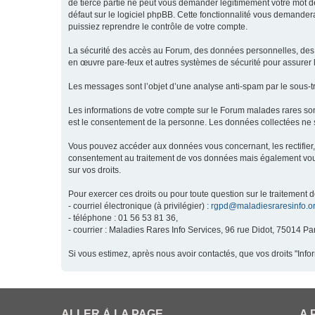
de tierce partie ne peut vous demander légitimement votre mot de
défaut sur le logiciel phpBB. Cette fonctionnalité vous demandera
puissiez reprendre le contrôle de votre compte.
La sécurité des accès au Forum, des données personnelles, des m
en œuvre pare-feux et autres systèmes de sécurité pour assurer l
Les messages sont l’objet d’une analyse anti-spam par le sous-t
Les informations de votre compte sur le Forum malades rares son
est le consentement de la personne. Les données collectées ne s
Vous pouvez accéder aux données vous concernant, les rectifier, 
consentement au traitement de vos données mais également vous o
sur vos droits.
Pour exercer ces droits ou pour toute question sur le traitement 
- courriel électronique (à privilégier) :
rgpd@maladiesraresinfo.o
- téléphone : 01 56 53 81 36,
- courrier : Maladies Rares Info Services, 96 rue Didot, 75014 Par
Si vous estimez, après nous avoir contactés, que vos droits "Inf
ALLER À LA PAGE
A 