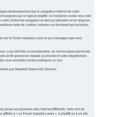
argés temporairement par le navigateur internet de votre
ent assignés par le logiciel phpBB. Un troisième cookie sera créé
 votre confort de navigation en tant qu’utilisateur et de disposer
quatrième sorte de cookies, externes au document qui est prévu
pte sur le Forum maladies rares et aux messages que vous
sateur ») qui doit être un pseudonyme, un mot de passe personnel
votre profil (personne malade ou proche) et votre département.
ompte vous souhaitez rendre publiques ou non.
ilisées par Maladies Rares Info Services :
de passe sur plusieurs sites internet différents. Votre mot de
 affiliée à « Le Forum maladies rares », à phpBB ou à un site