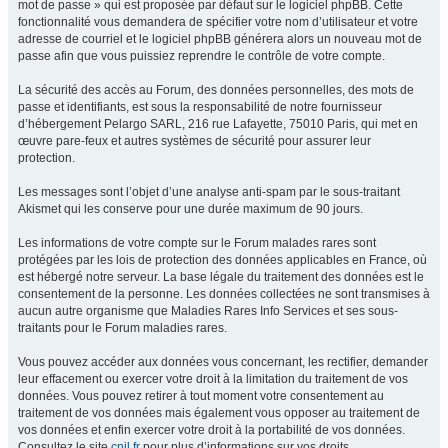
mot de passe » qui est proposée par défaut sur le logiciel phpBB. Cette
fonctionnalité vous demandera de spécifier votre nom d’utilisateur et votre
adresse de courriel et le logiciel phpBB générera alors un nouveau mot de
passe afin que vous puissiez reprendre le contrôle de votre compte.
La sécurité des accès au Forum, des données personnelles, des mots de
passe et identifiants, est sous la responsabilité de notre fournisseur
d’hébergement Pelargo SARL, 216 rue Lafayette, 75010 Paris, qui met en
œuvre pare-feux et autres systèmes de sécurité pour assurer leur
protection.
Les messages sont l’objet d’une analyse anti-spam par le sous-traitant
Akismet qui les conserve pour une durée maximum de 90 jours.
Les informations de votre compte sur le Forum malades rares sont
protégées par les lois de protection des données applicables en France, où
est hébergé notre serveur. La base légale du traitement des données est le
consentement de la personne. Les données collectées ne sont transmises à
aucun autre organisme que Maladies Rares Info Services et ses sous-
traitants pour le Forum maladies rares.
Vous pouvez accéder aux données vous concernant, les rectifier, demander
leur effacement ou exercer votre droit à la limitation du traitement de vos
données. Vous pouvez retirer à tout moment votre consentement au
traitement de vos données mais également vous opposer au traitement de
vos données et enfin exercer votre droit à la portabilité de vos données.
Consultez le site
cnil.fr
pour plus d’informations sur vos droits.