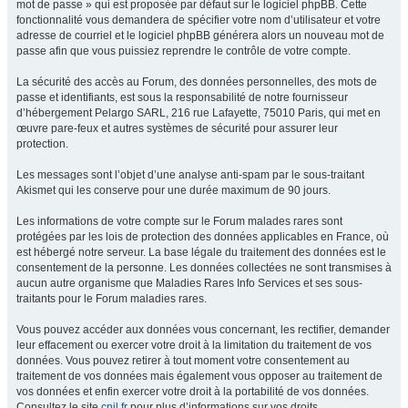
mot de passe » qui est proposée par défaut sur le logiciel phpBB. Cette
fonctionnalité vous demandera de spécifier votre nom d’utilisateur et votre
adresse de courriel et le logiciel phpBB générera alors un nouveau mot de
passe afin que vous puissiez reprendre le contrôle de votre compte.
La sécurité des accès au Forum, des données personnelles, des mots de
passe et identifiants, est sous la responsabilité de notre fournisseur
d’hébergement Pelargo SARL, 216 rue Lafayette, 75010 Paris, qui met en
œuvre pare-feux et autres systèmes de sécurité pour assurer leur
protection.
Les messages sont l’objet d’une analyse anti-spam par le sous-traitant
Akismet qui les conserve pour une durée maximum de 90 jours.
Les informations de votre compte sur le Forum malades rares sont
protégées par les lois de protection des données applicables en France, où
est hébergé notre serveur. La base légale du traitement des données est le
consentement de la personne. Les données collectées ne sont transmises à
aucun autre organisme que Maladies Rares Info Services et ses sous-
traitants pour le Forum maladies rares.
Vous pouvez accéder aux données vous concernant, les rectifier, demander
leur effacement ou exercer votre droit à la limitation du traitement de vos
données. Vous pouvez retirer à tout moment votre consentement au
traitement de vos données mais également vous opposer au traitement de
vos données et enfin exercer votre droit à la portabilité de vos données.
Consultez le site
cnil.fr
pour plus d’informations sur vos droits.