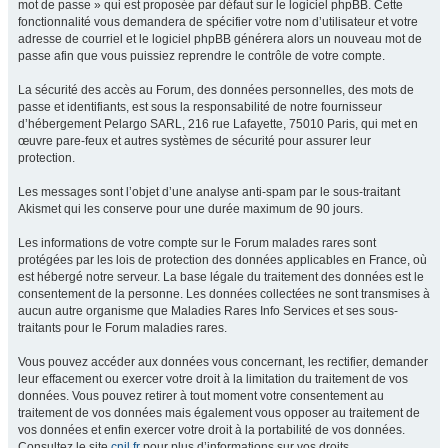
mot de passe » qui est proposée par défaut sur le logiciel phpBB. Cette
fonctionnalité vous demandera de spécifier votre nom d’utilisateur et votre
adresse de courriel et le logiciel phpBB générera alors un nouveau mot de
passe afin que vous puissiez reprendre le contrôle de votre compte.
La sécurité des accès au Forum, des données personnelles, des mots de
passe et identifiants, est sous la responsabilité de notre fournisseur
d’hébergement Pelargo SARL, 216 rue Lafayette, 75010 Paris, qui met en
œuvre pare-feux et autres systèmes de sécurité pour assurer leur
protection.
Les messages sont l’objet d’une analyse anti-spam par le sous-traitant
Akismet qui les conserve pour une durée maximum de 90 jours.
Les informations de votre compte sur le Forum malades rares sont
protégées par les lois de protection des données applicables en France, où
est hébergé notre serveur. La base légale du traitement des données est le
consentement de la personne. Les données collectées ne sont transmises à
aucun autre organisme que Maladies Rares Info Services et ses sous-
traitants pour le Forum maladies rares.
Vous pouvez accéder aux données vous concernant, les rectifier, demander
leur effacement ou exercer votre droit à la limitation du traitement de vos
données. Vous pouvez retirer à tout moment votre consentement au
traitement de vos données mais également vous opposer au traitement de
vos données et enfin exercer votre droit à la portabilité de vos données.
Consultez le site
cnil.fr
pour plus d’informations sur vos droits.