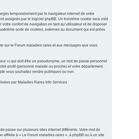
argés temporairement par le navigateur internet de votre
ent assignés par le logiciel phpBB. Un troisième cookie sera créé
 votre confort de navigation en tant qu’utilisateur et de disposer
quatrième sorte de cookies, externes au document qui est prévu
pte sur le Forum maladies rares et aux messages que vous
sateur ») qui doit être un pseudonyme, un mot de passe personnel
votre profil (personne malade ou proche) et votre département.
ompte vous souhaitez rendre publiques ou non.
ilisées par Maladies Rares Info Services :
de passe sur plusieurs sites internet différents. Votre mot de
 affiliée à « Le Forum maladies rares », à phpBB ou à un site