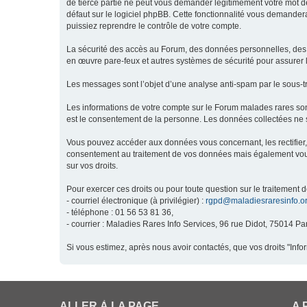
de tierce partie ne peut vous demander légitimement votre mot de
défaut sur le logiciel phpBB. Cette fonctionnalité vous demandera
puissiez reprendre le contrôle de votre compte.
La sécurité des accès au Forum, des données personnelles, des m
en œuvre pare-feux et autres systèmes de sécurité pour assurer l
Les messages sont l’objet d’une analyse anti-spam par le sous-t
Les informations de votre compte sur le Forum malades rares son
est le consentement de la personne. Les données collectées ne s
Vous pouvez accéder aux données vous concernant, les rectifier, 
consentement au traitement de vos données mais également vous o
sur vos droits.
Pour exercer ces droits ou pour toute question sur le traitement 
- courriel électronique (à privilégier) :
rgpd@maladiesraresinfo.o
- téléphone : 01 56 53 81 36,
- courrier : Maladies Rares Info Services, 96 rue Didot, 75014 Par
Si vous estimez, après nous avoir contactés, que vos droits "Inf
ALLER À LA PAGE
A 