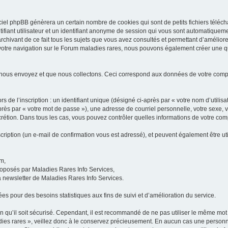
iel phpBB génèrera un certain nombre de cookies qui sont de petits fichiers téléch
ifiant utilisateur et un identifiant anonyme de session qui vous sont automatiquem
rchivant de ce fait tous les sujets que vous avez consultés et permettant d’améliorer
 votre navigation sur le Forum maladies rares, nous pouvons également créer une 
 nous envoyez et que nous collectons. Ceci correspond aux données de votre com
 de l’inscription : un identifiant unique (désigné ci-après par « votre nom d’utili
ès par « votre mot de passe »), une adresse de courriel personnelle, votre sexe, 
iscrétion. Dans tous les cas, vous pouvez contrôler quelles informations de votre c
scription (un e-mail de confirmation vous est adressé), et peuvent également être ut
um,
proposés par Maladies Rares Info Services,
la newsletter de Maladies Rares Info Services.
es pour des besoins statistiques aux fins de suivi et d’amélioration du service.
in qu’il soit sécurisé. Cependant, il est recommandé de ne pas utiliser le même mot 
es rares », veillez donc à le conservez précieusement. En aucun cas une personne