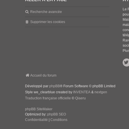
Le 
Recherche avancée
pou
Mala
Supprimer les cookies
mal
con
tél
Rar
soci
Plus
Accueil du forum
Développé par
phpBB
® Forum Software © phpBB Limited
Style we_clearblue created by
INVENTEA
&
nextgen
Traduction française officielle
©
Qiaeru
phpBB SiteMaker
Optimized by:
phpBB SEO
Confidentialité
|
Conditions