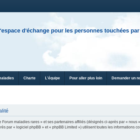
'espace d'échange pour les personnes touchées par
maladies
Charte
L'équipe
Pour aller plus loin
Demander un n
lité
e Forum maladies rares » et ses partenaires affiliés (désignés ci-après par « nous »
ès par « logiciel phpBB » et « phpBB Limited ») utilisent toutes les informations col