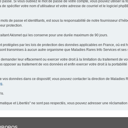
 passe. Si vous oubliez le mot de passe de votre compte, vous pouvez utiliser la 
 de spécifier votre nom d’utilisateur et votre adresse de courriel et le logiciel p
ots de passe et identifiants, est sous la responsabilité de notre fournisseur d’h
eur protection.
raitant Akismet qui les conserve pour une durée maximum de 90 jours.
t protégées par les lois de protection des données applicables en France, où est 
ont transmises à aucun autre organisme que Maladies Rares Info Services et ses s
demander leur effacement ou exercer votre droit à la limitation du traitement de v
pposer au traitement de vos données et enfin exercer votre droit à la portabilité
de vos données dans ce dispositif, vous pouvez contacter la direction de Maladies R
rg
,
is.
ormatique et Libertés" ne sont pas respectés, vous pouvez adresser une réclamation
PROPOS