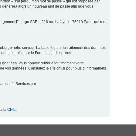
fonction « J’ai perdu mon mot de passe » qui est proposée par
hpBB générera alors un nouveau mot de passe afin que vous
ébergement Pelargo SARL, 216 rue Lafayette, 75010 Paris, qui met
hébergé notre serveur. La base légale du traitement des données
ous-traitants pour le Forum maladies rares.
os données. Vous pouvez retirer à tout moment votre
 de vos données. Consultez le site
cnil.fr
pour plus d’informations
ares Info Services par :
 à la
CNIL
.