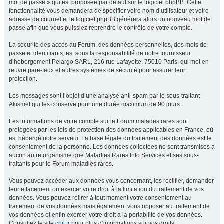
mot de passe » qui est proposée par défaut sur le logiciel phpBB. Cette
fonctionnalité vous demandera de spécifier votre nom d’utilisateur et votre
adresse de courriel et le logiciel phpBB générera alors un nouveau mot de
passe afin que vous puissiez reprendre le contrôle de votre compte.
La sécurité des accès au Forum, des données personnelles, des mots de
passe et identifiants, est sous la responsabilité de notre fournisseur
d’hébergement Pelargo SARL, 216 rue Lafayette, 75010 Paris, qui met en
œuvre pare-feux et autres systèmes de sécurité pour assurer leur
protection.
Les messages sont l’objet d’une analyse anti-spam par le sous-traitant
Akismet qui les conserve pour une durée maximum de 90 jours.
Les informations de votre compte sur le Forum malades rares sont
protégées par les lois de protection des données applicables en France, où
est hébergé notre serveur. La base légale du traitement des données est le
consentement de la personne. Les données collectées ne sont transmises à
aucun autre organisme que Maladies Rares Info Services et ses sous-
traitants pour le Forum maladies rares.
Vous pouvez accéder aux données vous concernant, les rectifier, demander
leur effacement ou exercer votre droit à la limitation du traitement de vos
données. Vous pouvez retirer à tout moment votre consentement au
traitement de vos données mais également vous opposer au traitement de
vos données et enfin exercer votre droit à la portabilité de vos données.
Consultez le site
cnil.fr
pour plus d’informations sur vos droits.