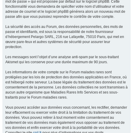
mot de passe » qui est proposée par défaut sur le logiciel phpBB. Cette
fonctionnalité vous demandera de spécifier votre nom d’utilisateur et votre
adresse de courriel et le logiciel phpBB générera alors un nouveau mot de
passe afin que vous puissiez reprendre le contrôle de votre compte.
La sécurité des accès au Forum, des données personnelles, des mots de
passe et identifiants, est sous la responsabilité de notre fournisseur
d’hébergement Pelargo SARL, 216 rue Lafayette, 75010 Paris, qui met en
œuvre pare-feux et autres systèmes de sécurité pour assurer leur
protection.
Les messages sont l’objet d’une analyse anti-spam par le sous-traitant
Akismet qui les conserve pour une durée maximum de 90 jours.
Les informations de votre compte sur le Forum malades rares sont
protégées par les lois de protection des données applicables en France, où
est hébergé notre serveur. La base légale du traitement des données est le
consentement de la personne. Les données collectées ne sont transmises à
aucun autre organisme que Maladies Rares Info Services et ses sous-
traitants pour le Forum maladies rares.
Vous pouvez accéder aux données vous concernant, les rectifier, demander
leur effacement ou exercer votre droit à la limitation du traitement de vos
données. Vous pouvez retirer à tout moment votre consentement au
traitement de vos données mais également vous opposer au traitement de
vos données et enfin exercer votre droit à la portabilité de vos données.
Consultez le site
cnil.fr
pour plus d’informations sur vos droits.