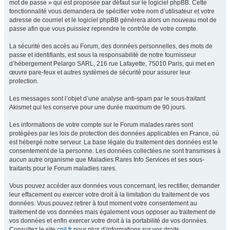
mot de passe » qui est proposée par défaut sur le logiciel phpBB. Cette
fonctionnalité vous demandera de spécifier votre nom d’utilisateur et votre
adresse de courriel et le logiciel phpBB générera alors un nouveau mot de
passe afin que vous puissiez reprendre le contrôle de votre compte.
La sécurité des accès au Forum, des données personnelles, des mots de
passe et identifiants, est sous la responsabilité de notre fournisseur
d’hébergement Pelargo SARL, 216 rue Lafayette, 75010 Paris, qui met en
œuvre pare-feux et autres systèmes de sécurité pour assurer leur
protection.
Les messages sont l’objet d’une analyse anti-spam par le sous-traitant
Akismet qui les conserve pour une durée maximum de 90 jours.
Les informations de votre compte sur le Forum malades rares sont
protégées par les lois de protection des données applicables en France, où
est hébergé notre serveur. La base légale du traitement des données est le
consentement de la personne. Les données collectées ne sont transmises à
aucun autre organisme que Maladies Rares Info Services et ses sous-
traitants pour le Forum maladies rares.
Vous pouvez accéder aux données vous concernant, les rectifier, demander
leur effacement ou exercer votre droit à la limitation du traitement de vos
données. Vous pouvez retirer à tout moment votre consentement au
traitement de vos données mais également vous opposer au traitement de
vos données et enfin exercer votre droit à la portabilité de vos données.
Consultez le site
cnil.fr
pour plus d’informations sur vos droits.