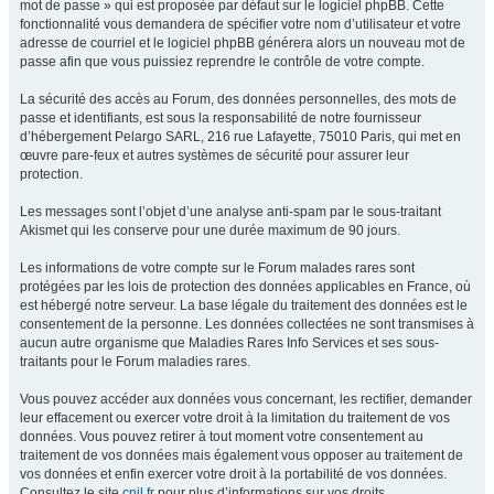
mot de passe » qui est proposée par défaut sur le logiciel phpBB. Cette
fonctionnalité vous demandera de spécifier votre nom d’utilisateur et votre
adresse de courriel et le logiciel phpBB générera alors un nouveau mot de
passe afin que vous puissiez reprendre le contrôle de votre compte.
La sécurité des accès au Forum, des données personnelles, des mots de
passe et identifiants, est sous la responsabilité de notre fournisseur
d’hébergement Pelargo SARL, 216 rue Lafayette, 75010 Paris, qui met en
œuvre pare-feux et autres systèmes de sécurité pour assurer leur
protection.
Les messages sont l’objet d’une analyse anti-spam par le sous-traitant
Akismet qui les conserve pour une durée maximum de 90 jours.
Les informations de votre compte sur le Forum malades rares sont
protégées par les lois de protection des données applicables en France, où
est hébergé notre serveur. La base légale du traitement des données est le
consentement de la personne. Les données collectées ne sont transmises à
aucun autre organisme que Maladies Rares Info Services et ses sous-
traitants pour le Forum maladies rares.
Vous pouvez accéder aux données vous concernant, les rectifier, demander
leur effacement ou exercer votre droit à la limitation du traitement de vos
données. Vous pouvez retirer à tout moment votre consentement au
traitement de vos données mais également vous opposer au traitement de
vos données et enfin exercer votre droit à la portabilité de vos données.
Consultez le site
cnil.fr
pour plus d’informations sur vos droits.