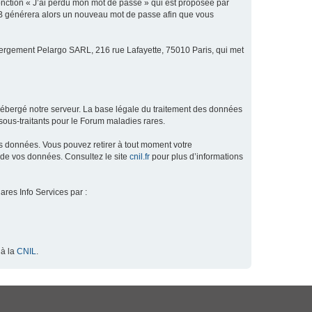
fonction « J’ai perdu mon mot de passe » qui est proposée par
hpBB générera alors un nouveau mot de passe afin que vous
ébergement Pelargo SARL, 216 rue Lafayette, 75010 Paris, qui met
hébergé notre serveur. La base légale du traitement des données
ous-traitants pour le Forum maladies rares.
os données. Vous pouvez retirer à tout moment votre
 de vos données. Consultez le site
cnil.fr
pour plus d’informations
ares Info Services par :
 à la
CNIL
.