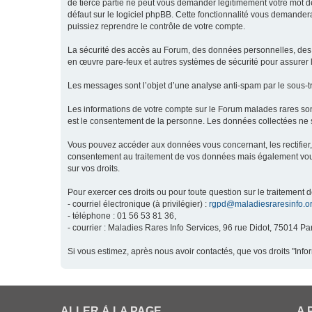
de tierce partie ne peut vous demander légitimement votre mot de
défaut sur le logiciel phpBB. Cette fonctionnalité vous demandera
puissiez reprendre le contrôle de votre compte.
La sécurité des accès au Forum, des données personnelles, des m
en œuvre pare-feux et autres systèmes de sécurité pour assurer l
Les messages sont l’objet d’une analyse anti-spam par le sous-t
Les informations de votre compte sur le Forum malades rares son
est le consentement de la personne. Les données collectées ne s
Vous pouvez accéder aux données vous concernant, les rectifier, 
consentement au traitement de vos données mais également vous o
sur vos droits.
Pour exercer ces droits ou pour toute question sur le traitement 
- courriel électronique (à privilégier) :
rgpd@maladiesraresinfo.o
- téléphone : 01 56 53 81 36,
- courrier : Maladies Rares Info Services, 96 rue Didot, 75014 Par
Si vous estimez, après nous avoir contactés, que vos droits "Inf
ALLER À LA PAGE
A 