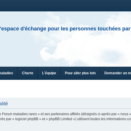
'espace d'échange pour les personnes touchées par
maladies
Charte
L'équipe
Pour aller plus loin
Demander un n
lité
e Forum maladies rares » et ses partenaires affiliés (désignés ci-après par « nous »
ès par « logiciel phpBB » et « phpBB Limited ») utilisent toutes les informations col