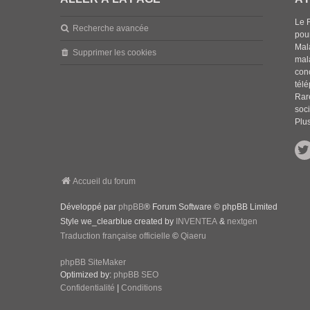
Le 
Recherche avancée
pou
Mala
Supprimer les cookies
mal
con
tél
Rar
soci
Plus
Accueil du forum
Développé par
phpBB
® Forum Software © phpBB Limited
Style we_clearblue created by
INVENTEA
&
nextgen
Traduction française officielle
©
Qiaeru
phpBB SiteMaker
Optimized by:
phpBB SEO
Confidentialité
|
Conditions