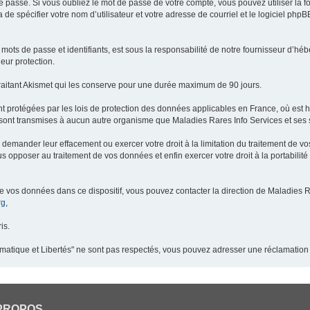
 passe. Si vous oubliez le mot de passe de votre compte, vous pouvez utiliser la 
 de spécifier votre nom d’utilisateur et votre adresse de courriel et le logiciel p
ots de passe et identifiants, est sous la responsabilité de notre fournisseur d’h
eur protection.
raitant Akismet qui les conserve pour une durée maximum de 90 jours.
t protégées par les lois de protection des données applicables en France, où est 
ont transmises à aucun autre organisme que Maladies Rares Info Services et ses s
demander leur effacement ou exercer votre droit à la limitation du traitement de v
pposer au traitement de vos données et enfin exercer votre droit à la portabilité
de vos données dans ce dispositif, vous pouvez contacter la direction de Maladies R
rg
,
is.
ormatique et Libertés" ne sont pas respectés, vous pouvez adresser une réclamation
PROPOS