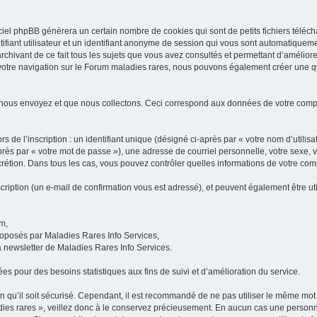
iel phpBB génèrera un certain nombre de cookies qui sont de petits fichiers téléch
ifiant utilisateur et un identifiant anonyme de session qui vous sont automatiquem
rchivant de ce fait tous les sujets que vous avez consultés et permettant d’améliorer
 votre navigation sur le Forum maladies rares, nous pouvons également créer une 
 nous envoyez et que nous collectons. Ceci correspond aux données de votre com
 de l’inscription : un identifiant unique (désigné ci-après par « votre nom d’utili
ès par « votre mot de passe »), une adresse de courriel personnelle, votre sexe, 
iscrétion. Dans tous les cas, vous pouvez contrôler quelles informations de votre c
scription (un e-mail de confirmation vous est adressé), et peuvent également être ut
um,
proposés par Maladies Rares Info Services,
la newsletter de Maladies Rares Info Services.
es pour des besoins statistiques aux fins de suivi et d’amélioration du service.
in qu’il soit sécurisé. Cependant, il est recommandé de ne pas utiliser le même mot 
es rares », veillez donc à le conservez précieusement. En aucun cas une personne