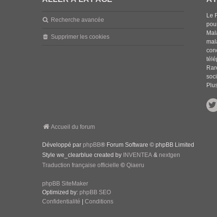
Le 
Recherche avancée
pou
Mala
Supprimer les cookies
mal
con
tél
Rar
soci
Plus
Accueil du forum
Développé par
phpBB
® Forum Software © phpBB Limited
Style we_clearblue created by
INVENTEA
&
nextgen
Traduction française officielle
©
Qiaeru
phpBB SiteMaker
Optimized by:
phpBB SEO
Confidentialité
|
Conditions