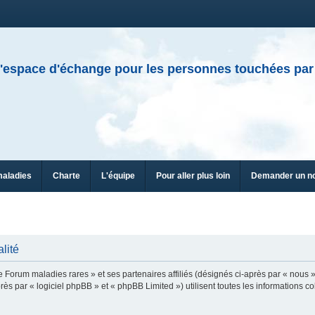
'espace d'échange pour les personnes touchées par
maladies
Charte
L'équipe
Pour aller plus loin
Demander un n
lité
e Forum maladies rares » et ses partenaires affiliés (désignés ci-après par « nous »
ès par « logiciel phpBB » et « phpBB Limited ») utilisent toutes les informations col