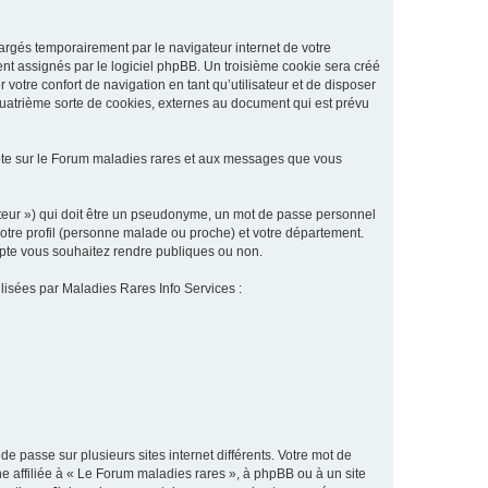
argés temporairement par le navigateur internet de votre
ent assignés par le logiciel phpBB. Un troisième cookie sera créé
 votre confort de navigation en tant qu’utilisateur et de disposer
quatrième sorte de cookies, externes au document qui est prévu
pte sur le Forum maladies rares et aux messages que vous
sateur ») qui doit être un pseudonyme, un mot de passe personnel
votre profil (personne malade ou proche) et votre département.
ompte vous souhaitez rendre publiques ou non.
ilisées par Maladies Rares Info Services :
de passe sur plusieurs sites internet différents. Votre mot de
 affiliée à « Le Forum maladies rares », à phpBB ou à un site