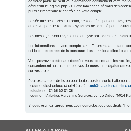
de tierce partie ne peut vous demander légitimement votre mot de
défaut sur le logiciel phpBB. Cette fonctionnalité vous demandera
puissiez reprendre le contrôle de votre compte.
La sécurité des accès au Forum, des données personnelles, des m
en œuvre pare-feux et autres systèmes de sécurité pour assurer l
Les messages sont l’objet d’une analyse anti-spam par le sous-t
Les informations de votre compte sur le Forum malades rares son
est le consentement de la personne. Les données collectées ne s
Vous pouvez accéder aux données vous concernant, les rectifier, 
consentement au traitement de vos données mais également vous o
sur vos droits.
Pour exercer ces droits ou pour toute question sur le traitement 
- courriel électronique (à privilégier) :
rgpd@maladiesraresinfo.o
- téléphone : 01 56 53 81 36,
- courrier : Maladies Rares Info Services, 96 rue Didot, 75014 Par
Si vous estimez, après nous avoir contactés, que vos droits "Inf
ALLER À LA PAGE
A 