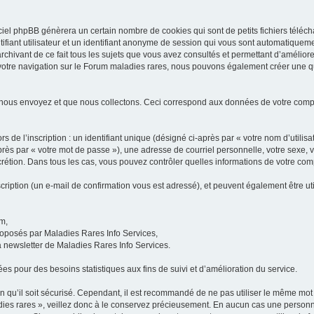
iel phpBB génèrera un certain nombre de cookies qui sont de petits fichiers téléch
ifiant utilisateur et un identifiant anonyme de session qui vous sont automatiquem
rchivant de ce fait tous les sujets que vous avez consultés et permettant d’améliorer
 votre navigation sur le Forum maladies rares, nous pouvons également créer une 
 nous envoyez et que nous collectons. Ceci correspond aux données de votre com
 de l’inscription : un identifiant unique (désigné ci-après par « votre nom d’utili
ès par « votre mot de passe »), une adresse de courriel personnelle, votre sexe, 
iscrétion. Dans tous les cas, vous pouvez contrôler quelles informations de votre c
scription (un e-mail de confirmation vous est adressé), et peuvent également être ut
um,
proposés par Maladies Rares Info Services,
la newsletter de Maladies Rares Info Services.
es pour des besoins statistiques aux fins de suivi et d’amélioration du service.
in qu’il soit sécurisé. Cependant, il est recommandé de ne pas utiliser le même mot 
es rares », veillez donc à le conservez précieusement. En aucun cas une personne