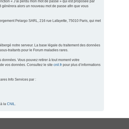
fonction « J’ai perdu mon mot de passe » qui est proposée par
hpBB générera alors un nouveau mot de passe afin que vous
ébergement Pelargo SARL, 216 rue Lafayette, 75010 Paris, qui met
hébergé notre serveur. La base légale du traitement des données
ous-traitants pour le Forum maladies rares.
os données. Vous pouvez retirer à tout moment votre
 de vos données. Consultez le site
cnil.fr
pour plus d’informations
ares Info Services par :
 à la
CNIL
.