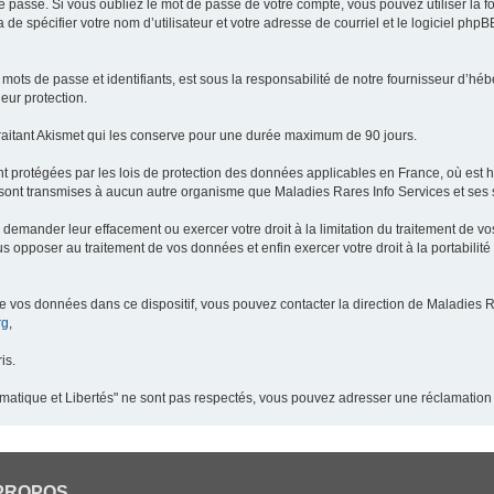
 passe. Si vous oubliez le mot de passe de votre compte, vous pouvez utiliser la 
 de spécifier votre nom d’utilisateur et votre adresse de courriel et le logiciel p
ots de passe et identifiants, est sous la responsabilité de notre fournisseur d’h
eur protection.
raitant Akismet qui les conserve pour une durée maximum de 90 jours.
t protégées par les lois de protection des données applicables en France, où est 
ont transmises à aucun autre organisme que Maladies Rares Info Services et ses s
demander leur effacement ou exercer votre droit à la limitation du traitement de v
pposer au traitement de vos données et enfin exercer votre droit à la portabilité
de vos données dans ce dispositif, vous pouvez contacter la direction de Maladies R
rg
,
is.
ormatique et Libertés" ne sont pas respectés, vous pouvez adresser une réclamation
PROPOS