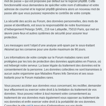
mot de passe » qui est proposée par défaut sur le logiciel phpBB. Cette
fonctionnalité vous demandera de spécifier votre nom d’utilisateur et votre
adresse de courriel et le logiciel phpBB générera alors un nouveau mot de
passe afin que vous puissiez reprendre le contrôle de votre compte.
La sécurité des accès au Forum, des données personnelles, des mots de
passe et identifiants, est sous la responsabilité de notre fournisseur
d’hébergement Pelargo SARL, 216 rue Lafayette, 75010 Paris, qui met en
œuvre pare-feux et autres systèmes de sécurité pour assurer leur
protection.
Les messages sont l’objet d’une analyse anti-spam par le sous-traitant
Akismet qui les conserve pour une durée maximum de 90 jours.
Les informations de votre compte sur le Forum malades rares sont
protégées par les lois de protection des données applicables en France, où
est hébergé notre serveur. La base légale du traitement des données est le
consentement de la personne. Les données collectées ne sont transmises à
aucun autre organisme que Maladies Rares Info Services et ses sous-
traitants pour le Forum maladies rares.
Vous pouvez accéder aux données vous concernant, les rectifier, demander
leur effacement ou exercer votre droit à la limitation du traitement de vos
données. Vous pouvez retirer à tout moment votre consentement au
traitement de vos données mais également vous opposer au traitement de
vos données et enfin exercer votre droit à la portabilité de vos données.
Consultez le site
cnil.fr
pour plus d’informations sur vos droits.