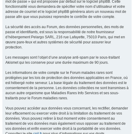
mot de passe » qui est proposée par défaut sur le logiciel phpBB. Cette
fonctionnalité vous demandera de spécifier votre nom d’utilisateur et votre
adresse de courriel et le logiciel phpBB générera alors un nouveau mot de
passe afin que vous puissiez reprendre le contrôle de votre compte.
La sécurité des accès au Forum, des données personnelles, des mots de
passe et identifiants, est sous la responsabilité de notre fournisseur
d’hébergement Pelargo SARL, 216 rue Lafayette, 75010 Paris, qui met en
œuvre pare-feux et autres systèmes de sécurité pour assurer leur
protection.
Les messages sont l’objet d’une analyse anti-spam par le sous-traitant
Akismet qui les conserve pour une durée maximum de 90 jours.
Les informations de votre compte sur le Forum malades rares sont
protégées par les lois de protection des données applicables en France, où
est hébergé notre serveur. La base légale du traitement des données est le
consentement de la personne. Les données collectées ne sont transmises à
aucun autre organisme que Maladies Rares Info Services et ses sous-
traitants pour le Forum maladies rares.
Vous pouvez accéder aux données vous concernant, les rectifier, demander
leur effacement ou exercer votre droit à la limitation du traitement de vos
données. Vous pouvez retirer à tout moment votre consentement au
traitement de vos données mais également vous opposer au traitement de
vos données et enfin exercer votre droit à la portabilité de vos données.
Consultez le site
cnil.fr
pour plus d’informations sur vos droits.