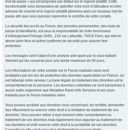
mot de passe » qui est proposée par défaut sur le logiciel phpBB. Cette
fonctionnalité vous demandera de spécifier votre nom d’utilisateur et votre
adresse de courriel et le logiciel phpBB générera alors un nouveau mot de
passe afin que vous puissiez reprendre le contrôle de votre compte.
La sécurité des accès au Forum, des données personnelles, des mots de
passe et identifiants, est sous la responsabilité de notre fournisseur
d’hébergement Pelargo SARL, 216 rue Lafayette, 75010 Paris, qui met en
œuvre pare-feux et autres systèmes de sécurité pour assurer leur
protection.
Les messages sont l’objet d’une analyse anti-spam par le sous-traitant
Akismet qui les conserve pour une durée maximum de 90 jours.
Les informations de votre compte sur le Forum malades rares sont
protégées par les lois de protection des données applicables en France, où
est hébergé notre serveur. La base légale du traitement des données est le
consentement de la personne. Les données collectées ne sont transmises à
aucun autre organisme que Maladies Rares Info Services et ses sous-
traitants pour le Forum maladies rares.
Vous pouvez accéder aux données vous concernant, les rectifier, demander
leur effacement ou exercer votre droit à la limitation du traitement de vos
données. Vous pouvez retirer à tout moment votre consentement au
traitement de vos données mais également vous opposer au traitement de
vos données et enfin exercer votre droit à la portabilité de vos données.
Consultez le site
cnil.fr
pour plus d’informations sur vos droits.