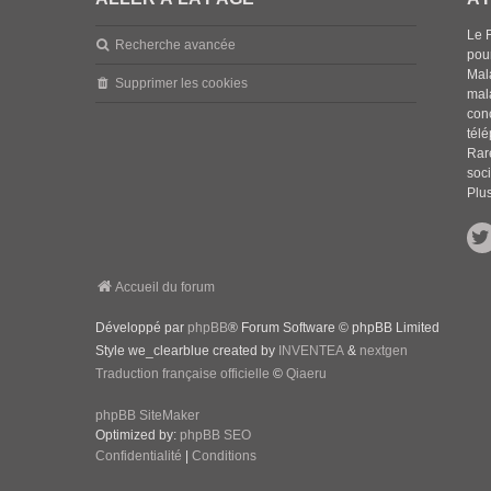
Le 
Recherche avancée
pou
Mala
Supprimer les cookies
mal
con
tél
Rar
soci
Plus
Accueil du forum
Développé par
phpBB
® Forum Software © phpBB Limited
Style we_clearblue created by
INVENTEA
&
nextgen
Traduction française officielle
©
Qiaeru
phpBB SiteMaker
Optimized by:
phpBB SEO
Confidentialité
|
Conditions