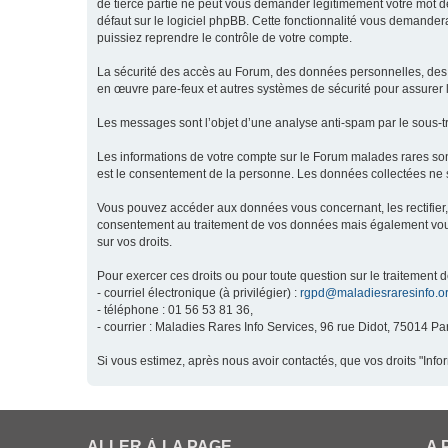
de tierce partie ne peut vous demander légitimement votre mot de
défaut sur le logiciel phpBB. Cette fonctionnalité vous demandera
puissiez reprendre le contrôle de votre compte.
La sécurité des accès au Forum, des données personnelles, des m
en œuvre pare-feux et autres systèmes de sécurité pour assurer l
Les messages sont l’objet d’une analyse anti-spam par le sous-t
Les informations de votre compte sur le Forum malades rares son
est le consentement de la personne. Les données collectées ne s
Vous pouvez accéder aux données vous concernant, les rectifier, 
consentement au traitement de vos données mais également vous o
sur vos droits.
Pour exercer ces droits ou pour toute question sur le traitement 
- courriel électronique (à privilégier) :
rgpd@maladiesraresinfo.o
- téléphone : 01 56 53 81 36,
- courrier : Maladies Rares Info Services, 96 rue Didot, 75014 Par
Si vous estimez, après nous avoir contactés, que vos droits "Inf
ALLER À LA PAGE
A 