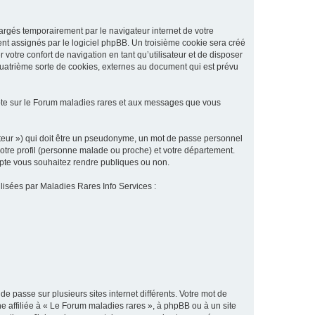
argés temporairement par le navigateur internet de votre
ent assignés par le logiciel phpBB. Un troisième cookie sera créé
 votre confort de navigation en tant qu’utilisateur et de disposer
quatrième sorte de cookies, externes au document qui est prévu
pte sur le Forum maladies rares et aux messages que vous
sateur ») qui doit être un pseudonyme, un mot de passe personnel
votre profil (personne malade ou proche) et votre département.
ompte vous souhaitez rendre publiques ou non.
ilisées par Maladies Rares Info Services :
de passe sur plusieurs sites internet différents. Votre mot de
 affiliée à « Le Forum maladies rares », à phpBB ou à un site