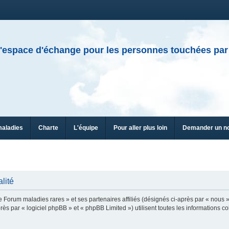
'espace d'échange pour les personnes touchées par
maladies
Charte
L'équipe
Pour aller plus loin
Demander un n
lité
e Forum maladies rares » et ses partenaires affiliés (désignés ci-après par « nous »
ès par « logiciel phpBB » et « phpBB Limited ») utilisent toutes les informations col