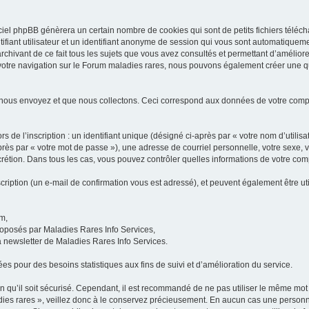
iel phpBB génèrera un certain nombre de cookies qui sont de petits fichiers téléch
ifiant utilisateur et un identifiant anonyme de session qui vous sont automatiquem
rchivant de ce fait tous les sujets que vous avez consultés et permettant d’améliorer
 votre navigation sur le Forum maladies rares, nous pouvons également créer une 
 nous envoyez et que nous collectons. Ceci correspond aux données de votre com
 de l’inscription : un identifiant unique (désigné ci-après par « votre nom d’utili
ès par « votre mot de passe »), une adresse de courriel personnelle, votre sexe, 
iscrétion. Dans tous les cas, vous pouvez contrôler quelles informations de votre c
scription (un e-mail de confirmation vous est adressé), et peuvent également être ut
um,
proposés par Maladies Rares Info Services,
la newsletter de Maladies Rares Info Services.
es pour des besoins statistiques aux fins de suivi et d’amélioration du service.
in qu’il soit sécurisé. Cependant, il est recommandé de ne pas utiliser le même mot 
es rares », veillez donc à le conservez précieusement. En aucun cas une personne