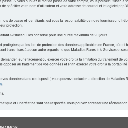
 passe. Si vous oubliez le mot de passe de votre compte, vous pouvez utiliser la 
 de spécifier votre nom d’utilisateur et votre adresse de courriel et le logiciel p
ots de passe et identifiants, est sous la responsabilité de notre fournisseur d’h
eur protection.
raitant Akismet qui les conserve pour une durée maximum de 90 jours.
t protégées par les lois de protection des données applicables en France, où est 
ont transmises à aucun autre organisme que Maladies Rares Info Services et ses s
demander leur effacement ou exercer votre droit à la limitation du traitement de v
pposer au traitement de vos données et enfin exercer votre droit à la portabilité
de vos données dans ce dispositif, vous pouvez contacter la direction de Maladies R
rg
,
is.
ormatique et Libertés" ne sont pas respectés, vous pouvez adresser une réclamation
PROPOS