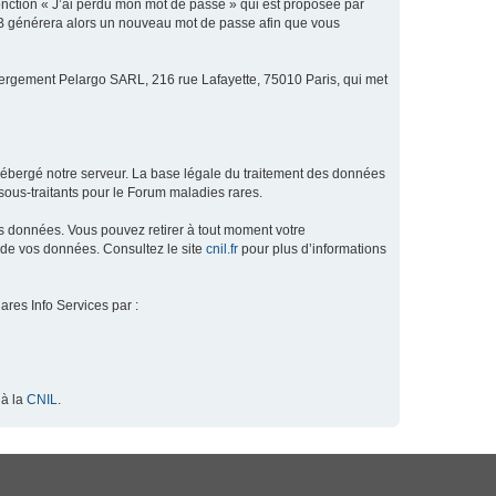
fonction « J’ai perdu mon mot de passe » qui est proposée par
hpBB générera alors un nouveau mot de passe afin que vous
ébergement Pelargo SARL, 216 rue Lafayette, 75010 Paris, qui met
hébergé notre serveur. La base légale du traitement des données
ous-traitants pour le Forum maladies rares.
os données. Vous pouvez retirer à tout moment votre
 de vos données. Consultez le site
cnil.fr
pour plus d’informations
ares Info Services par :
 à la
CNIL
.