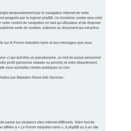
argés temporairement par le navigateur internet de votre
ent assignés par le logiciel phpBB. Un troisième cookie sera créé
 votre confort de navigation en tant qu’utilisateur et de disposer
quatrième sorte de cookies, externes au document qui est prévu
pte sur le Forum maladies rares et aux messages que vous
sateur ») qui doit être un pseudonyme, un mot de passe personnel
votre profil (personne malade ou proche) et votre département.
ompte vous souhaitez rendre publiques ou non.
ilisées par Maladies Rares Info Services :
de passe sur plusieurs sites internet différents. Votre mot de
 affiliée à « Le Forum maladies rares », à phpBB ou à un site