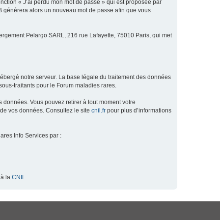
fonction « J’ai perdu mon mot de passe » qui est proposée par
hpBB générera alors un nouveau mot de passe afin que vous
ébergement Pelargo SARL, 216 rue Lafayette, 75010 Paris, qui met
hébergé notre serveur. La base légale du traitement des données
ous-traitants pour le Forum maladies rares.
os données. Vous pouvez retirer à tout moment votre
 de vos données. Consultez le site
cnil.fr
pour plus d’informations
ares Info Services par :
 à la
CNIL
.