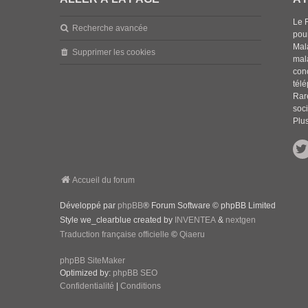
Le 
Recherche avancée
pou
Mala
Supprimer les cookies
mal
con
tél
Rar
soci
Plus
Accueil du forum
Développé par
phpBB
® Forum Software © phpBB Limited
Style we_clearblue created by
INVENTEA
&
nextgen
Traduction française officielle
©
Qiaeru
phpBB SiteMaker
Optimized by:
phpBB SEO
Confidentialité
|
Conditions