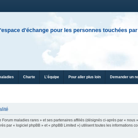
'espace d'échange pour les personnes touchées par
maladies
Charte
L'équipe
Pour aller plus loin
Demander un n
lité
e Forum maladies rares » et ses partenaires affiliés (désignés ci-après par « nous »
ès par « logiciel phpBB » et « phpBB Limited ») utilisent toutes les informations col