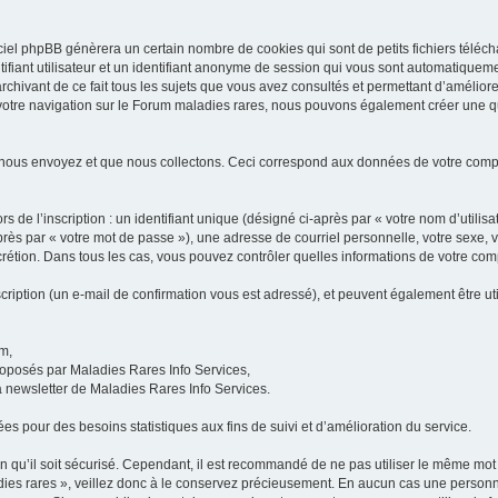
iel phpBB génèrera un certain nombre de cookies qui sont de petits fichiers téléch
ifiant utilisateur et un identifiant anonyme de session qui vous sont automatiquem
rchivant de ce fait tous les sujets que vous avez consultés et permettant d’améliorer
 votre navigation sur le Forum maladies rares, nous pouvons également créer une 
 nous envoyez et que nous collectons. Ceci correspond aux données de votre com
 de l’inscription : un identifiant unique (désigné ci-après par « votre nom d’utili
ès par « votre mot de passe »), une adresse de courriel personnelle, votre sexe, 
iscrétion. Dans tous les cas, vous pouvez contrôler quelles informations de votre c
scription (un e-mail de confirmation vous est adressé), et peuvent également être ut
um,
proposés par Maladies Rares Info Services,
la newsletter de Maladies Rares Info Services.
es pour des besoins statistiques aux fins de suivi et d’amélioration du service.
in qu’il soit sécurisé. Cependant, il est recommandé de ne pas utiliser le même mot 
es rares », veillez donc à le conservez précieusement. En aucun cas une personne