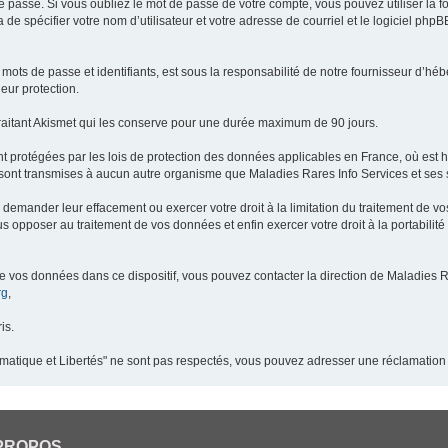
 passe. Si vous oubliez le mot de passe de votre compte, vous pouvez utiliser la 
 de spécifier votre nom d’utilisateur et votre adresse de courriel et le logiciel p
ots de passe et identifiants, est sous la responsabilité de notre fournisseur d’h
eur protection.
raitant Akismet qui les conserve pour une durée maximum de 90 jours.
t protégées par les lois de protection des données applicables en France, où est 
ont transmises à aucun autre organisme que Maladies Rares Info Services et ses s
demander leur effacement ou exercer votre droit à la limitation du traitement de v
pposer au traitement de vos données et enfin exercer votre droit à la portabilité
de vos données dans ce dispositif, vous pouvez contacter la direction de Maladies R
rg
,
is.
ormatique et Libertés" ne sont pas respectés, vous pouvez adresser une réclamation
PROPOS