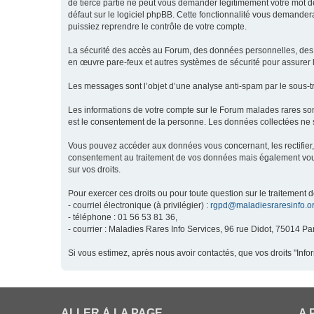
de tierce partie ne peut vous demander légitimement votre mot de
défaut sur le logiciel phpBB. Cette fonctionnalité vous demandera
puissiez reprendre le contrôle de votre compte.
La sécurité des accès au Forum, des données personnelles, des m
en œuvre pare-feux et autres systèmes de sécurité pour assurer l
Les messages sont l’objet d’une analyse anti-spam par le sous-t
Les informations de votre compte sur le Forum malades rares son
est le consentement de la personne. Les données collectées ne s
Vous pouvez accéder aux données vous concernant, les rectifier, 
consentement au traitement de vos données mais également vous o
sur vos droits.
Pour exercer ces droits ou pour toute question sur le traitement 
- courriel électronique (à privilégier) :
rgpd@maladiesraresinfo.o
- téléphone : 01 56 53 81 36,
- courrier : Maladies Rares Info Services, 96 rue Didot, 75014 Par
Si vous estimez, après nous avoir contactés, que vos droits "Inf
ALLER À LA PAGE
A 