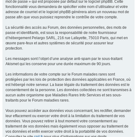
mot de passe » qui est proposée par défaut sur le logiciel phpBB. Cette
fonctionnalité vous demandera de spécifier votre nom d’utilisateur et votre
adresse de courriel et le logiciel phpBB générera alors un nouveau mot de
passe afin que vous puissiez reprendre le contrôle de votre compte.
La sécurité des accès au Forum, des données personnelles, des mots de
passe et identifiants, est sous la responsabilité de notre fournisseur
d’hébergement Pelargo SARL, 216 rue Lafayette, 75010 Paris, qui met en
œuvre pare-feux et autres systèmes de sécurité pour assurer leur
protection.
Les messages sont l’objet d’une analyse anti-spam par le sous-traitant
Akismet qui les conserve pour une durée maximum de 90 jours.
Les informations de votre compte sur le Forum malades rares sont
protégées par les lois de protection des données applicables en France, où
est hébergé notre serveur. La base légale du traitement des données est le
consentement de la personne. Les données collectées ne sont transmises à
aucun autre organisme que Maladies Rares Info Services et ses sous-
traitants pour le Forum maladies rares.
Vous pouvez accéder aux données vous concernant, les rectifier, demander
leur effacement ou exercer votre droit à la limitation du traitement de vos
données. Vous pouvez retirer à tout moment votre consentement au
traitement de vos données mais également vous opposer au traitement de
vos données et enfin exercer votre droit à la portabilité de vos données.
Consultez le site
cnil.fr
pour plus d’informations sur vos droits.