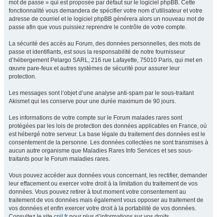
mot de passe » qui est proposée par défaut sur le logiciel phpBB. Cette
fonctionnalité vous demandera de spécifier votre nom d’utilisateur et votre
adresse de courriel et le logiciel phpBB générera alors un nouveau mot de
passe afin que vous puissiez reprendre le contrôle de votre compte.
La sécurité des accès au Forum, des données personnelles, des mots de
passe et identifiants, est sous la responsabilité de notre fournisseur
d’hébergement Pelargo SARL, 216 rue Lafayette, 75010 Paris, qui met en
œuvre pare-feux et autres systèmes de sécurité pour assurer leur
protection.
Les messages sont l’objet d’une analyse anti-spam par le sous-traitant
Akismet qui les conserve pour une durée maximum de 90 jours.
Les informations de votre compte sur le Forum malades rares sont
protégées par les lois de protection des données applicables en France, où
est hébergé notre serveur. La base légale du traitement des données est le
consentement de la personne. Les données collectées ne sont transmises à
aucun autre organisme que Maladies Rares Info Services et ses sous-
traitants pour le Forum maladies rares.
Vous pouvez accéder aux données vous concernant, les rectifier, demander
leur effacement ou exercer votre droit à la limitation du traitement de vos
données. Vous pouvez retirer à tout moment votre consentement au
traitement de vos données mais également vous opposer au traitement de
vos données et enfin exercer votre droit à la portabilité de vos données.
Consultez le site
cnil.fr
pour plus d’informations sur vos droits.