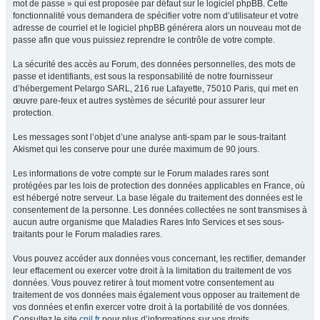
mot de passe » qui est proposée par défaut sur le logiciel phpBB. Cette
fonctionnalité vous demandera de spécifier votre nom d’utilisateur et votre
adresse de courriel et le logiciel phpBB générera alors un nouveau mot de
passe afin que vous puissiez reprendre le contrôle de votre compte.
La sécurité des accès au Forum, des données personnelles, des mots de
passe et identifiants, est sous la responsabilité de notre fournisseur
d’hébergement Pelargo SARL, 216 rue Lafayette, 75010 Paris, qui met en
œuvre pare-feux et autres systèmes de sécurité pour assurer leur
protection.
Les messages sont l’objet d’une analyse anti-spam par le sous-traitant
Akismet qui les conserve pour une durée maximum de 90 jours.
Les informations de votre compte sur le Forum malades rares sont
protégées par les lois de protection des données applicables en France, où
est hébergé notre serveur. La base légale du traitement des données est le
consentement de la personne. Les données collectées ne sont transmises à
aucun autre organisme que Maladies Rares Info Services et ses sous-
traitants pour le Forum maladies rares.
Vous pouvez accéder aux données vous concernant, les rectifier, demander
leur effacement ou exercer votre droit à la limitation du traitement de vos
données. Vous pouvez retirer à tout moment votre consentement au
traitement de vos données mais également vous opposer au traitement de
vos données et enfin exercer votre droit à la portabilité de vos données.
Consultez le site
cnil.fr
pour plus d’informations sur vos droits.