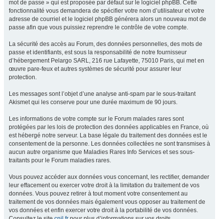
mot de passe » qui est proposée par défaut sur le logiciel phpBB. Cette
fonctionnalité vous demandera de spécifier votre nom d’utilisateur et votre
adresse de courriel et le logiciel phpBB générera alors un nouveau mot de
passe afin que vous puissiez reprendre le contrôle de votre compte.
La sécurité des accès au Forum, des données personnelles, des mots de
passe et identifiants, est sous la responsabilité de notre fournisseur
d’hébergement Pelargo SARL, 216 rue Lafayette, 75010 Paris, qui met en
œuvre pare-feux et autres systèmes de sécurité pour assurer leur
protection.
Les messages sont l’objet d’une analyse anti-spam par le sous-traitant
Akismet qui les conserve pour une durée maximum de 90 jours.
Les informations de votre compte sur le Forum malades rares sont
protégées par les lois de protection des données applicables en France, où
est hébergé notre serveur. La base légale du traitement des données est le
consentement de la personne. Les données collectées ne sont transmises à
aucun autre organisme que Maladies Rares Info Services et ses sous-
traitants pour le Forum maladies rares.
Vous pouvez accéder aux données vous concernant, les rectifier, demander
leur effacement ou exercer votre droit à la limitation du traitement de vos
données. Vous pouvez retirer à tout moment votre consentement au
traitement de vos données mais également vous opposer au traitement de
vos données et enfin exercer votre droit à la portabilité de vos données.
Consultez le site
cnil.fr
pour plus d’informations sur vos droits.